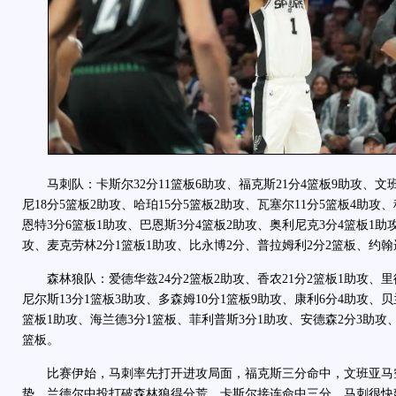
马刺队：卡斯尔32分11篮板6助攻、福克斯21分4篮板9助攻、文班
尼18分5篮板2助攻、哈珀15分5篮板2助攻、瓦塞尔11分5篮板4助攻
恩特3分6篮板1助攻、巴恩斯3分4篮板2助攻、奥利尼克3分4篮板1助
攻、麦克劳林2分1篮板1助攻、比永博2分、普拉姆利2分2篮板、约翰
森林狼队：爱德华兹24分2篮板2助攻、香农21分2篮板1助攻、里德
尼尔斯13分1篮板3助攻、多森姆10分1篮板9助攻、康利6分4助攻、贝
篮板1助攻、海兰德3分1篮板、菲利普斯3分1助攻、安德森2分3助攻
篮板。
比赛伊始，马刺率先打开进攻局面，福克斯三分命中，文班亚马空
势。兰德尔中投打破森林狼得分荒，卡斯尔接连命中三分，马刺很快