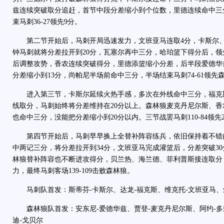
兹连续突破取分追赶，首节中段分差缩小到个位数，里德连续命中三
束马刺36-27领先9分。
第二节开始后，马刺开局迅速发力，文班亚马连取4分，卡斯尔、
钟马刺就将分差拉开到20分，瓦塞尔再中三分，哈珀篮下得分后，领
后调整攻势，香农连续突破得分，里德添篮缩小分差，后半段爱德华
分差缩小到13分，尚帕尼半场前命中三分，半场结束马刺74-61领先
进入第三节，卡斯尔延续火热手感，多次在外线命中三分，福克
线取分，马刺始终将分差维持在20分以上。森林狼麦克丹尼尔斯、
也命中三分，没能把分差缩小到20分以内。三节战罢马刺110-84领先
第四节开始后，马刺早早换上全替补阵容练兵，依旧保持着不错
中两记三分，将分差拉开到34分，文班亚马完成灌篮后，分差突破3
林狼替补阵容也不断进攻得分，贝兰热、海兰德、菲利普斯接连取分
力，最终马刺客场139-109击败森林狼。
马刺队首发：斯蒂芬-卡斯尔、达龙-福克斯、维克托-文班亚马、朱
森林狼队首发：安东尼-爱德华兹、贾登-麦克丹尼尔斯、阿约-多
迪-戈贝尔