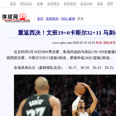
首页
-
即时比分
-
直播
-
足球资讯
-
篮球资讯
-
足球分析
-
英超
-
西甲
-
首页
>
篮球资讯
>
NBA-诸强
> 正文
重返西决！文班19+6卡斯尔32+11 马刺
www.spbo.com 2026-05-16 14:16
来源: 国际体育
北京时间5月16日NBA季后赛，客场作战的马刺以139-109击败森
级西部决赛。卡斯尔32分11篮板6助攻，爱德华兹24分2篮板2助攻。
全场具体比分（森林狼队在后）：36-27、38-34、36-23、29-25