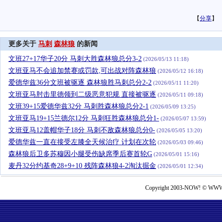
【
分享
】
更多关于
马刺
森林狼
的新闻
文班27+17华子20分 马刺大胜森林狼总分3-2
(2026/05/13 11:18)
文班亚马不会追加禁赛或罚款,可出战对阵森林狼
(2026/05/12 16:18)
爱德华兹36分文班被驱逐 森林狼胜马刺总分2-2
(2026/05/11 11:20)
文班亚马肘击里德领到二级恶意犯规 直接被驱逐
(2026/05/11 09:18)
文班39+15爱德华兹32分 马刺胜森林狼总分2-1
(2026/05/09 13:25)
文班亚马19+15兰德尔12分 马刺狂胜森林狼总分1-
(2026/05/07 13:59)
文班亚马12盖帽华子18分 马刺不敌森林狼总分0-
(2026/05/05 13:20)
爱德华兹一直在接受左膝全天候治疗 计划在次轮
(2026/05/03 09:46)
森林狼后卫多苏穆因小腿受伤缺席季后赛首轮G
(2026/05/01 15:16)
麦丹32分约基奇28+9+10 残阵森林狼4-2淘汰掘金
(2026/05/01 12:34)
Copyright 2003-NOW! © WWW