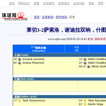
首页
-
即时比分
-
直播
-
足球资讯
-
篮球资讯
-
足球分析
-
英超
-
西甲
-
首页
>
足球资讯
>
意甲快讯
> 正文
莱切3-2萨索洛，谢迪拉双响，什
www.spbo.com 2026-05-18 14:43
来源: 国际体育