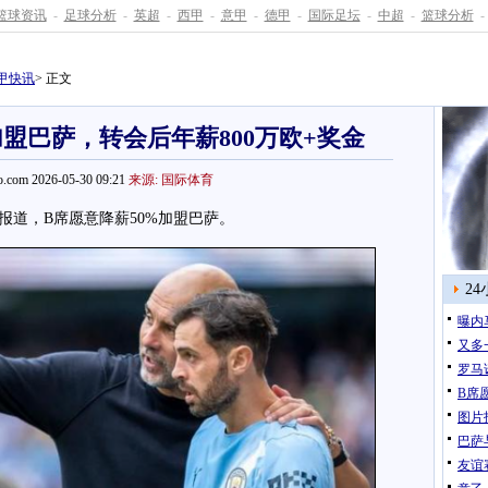
篮球资讯
-
足球分析
-
英超
-
西甲
-
意甲
-
德甲
-
国际足坛
-
中超
-
篮球分析
-
甲快讯
> 正文
加盟巴萨，转会后年薪800万欧+奖金
.com 2026-05-30 09:21
来源: 国际体育
道，B席愿意降薪50%加盟巴萨。
2
曝内
又多
罗马
B席
图片
巴萨
友谊