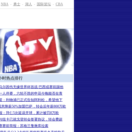
NBA
-
勇士
-
湖人
-
国际篮坛
-
CBA
4小时热点排行
马尔因伤无缘世界杯首战 巴西或赛前踢他
一人停赛，六轮不胜的申花今晚能否在青
诺：利物浦已正式告知阿利松，希望他下
愿意降薪50%加盟巴萨，转会后年薪800万欧
报：拜仁5次延误开球，累计被罚8万欧
与纽卡已就戈登转会签署协议，转会费超
赛赛前简报：苏格兰隻揪库拉索