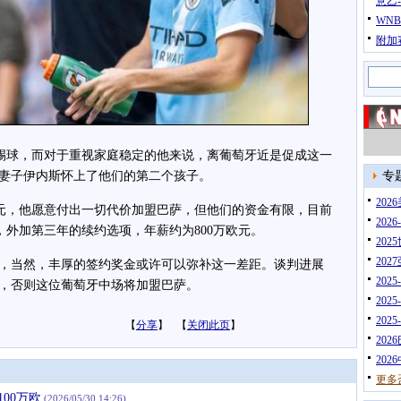
意乙
WN
附加
球，而对于重视家庭稳定的他来说，离葡萄牙近是促成这一
妻子伊内斯怀上了他们的第二个孩子。
专
20
元，他愿意付出一切代价加盟巴萨，但他们的资金有限，目前
202
，外加第三年的续约选项，年薪约为800万欧元。
202
202
当然，丰厚的签约奖金或许可以弥补这一差距。谈判进展
202
，否则这位葡萄牙中场将加盟巴萨。
202
202
【
分享
】 【
关闭此页
】
202
202
更多
00万欧
(2026/05/30 14:26)