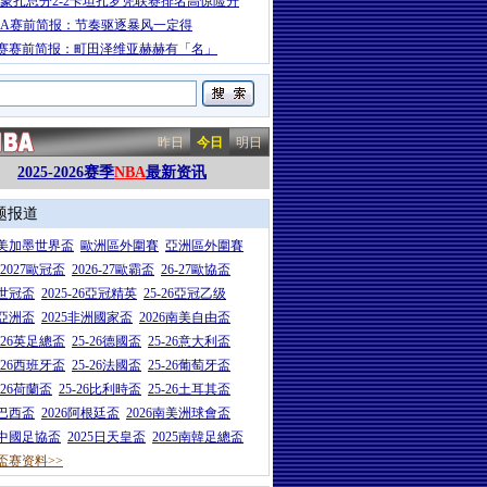
-蒙扎总分2-2卡坦扎罗凭联赛排名高惊险升
BA赛前简报：节奏驱逐暴风一定得
赛赛前简报：町田泽维亚赫赫有「名」
昨日
今日
明日
2025-2026赛季
NBA
最新资讯
题报道
26美加墨世界盃
歐洲區外圍賽
亞洲區外圍賽
6-2027歐冠盃
2026-27歐霸盃
26-27歐協盃
5世冠盃
2025-26亞冠精英
25-26亞冠乙级
7亞洲盃
2025非洲國家盃
2026南美自由盃
5-26英足總盃
25-26德國盃
25-26意大利盃
5-26西班牙盃
25-26法國盃
25-26葡萄牙盃
5-26荷蘭盃
25-26比利時盃
25-26土耳其盃
6巴西盃
2026阿根廷盃
2026南美洲球會盃
6中國足協盃
2025日天皇盃
2025南韓足總盃
盃赛资料>>