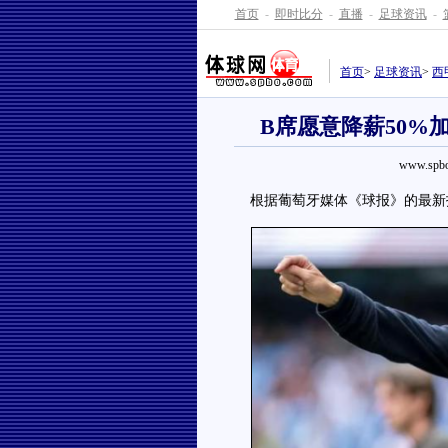
首页
-
即时比分
-
直播
-
足球资讯
-
首页
>
足球资讯
>
西
B席愿意降薪50%
www.spbo
根据葡萄牙媒体《球报》的最新报