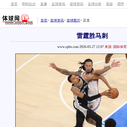
首页
-
即时比分
-
直播
-
足球资讯
-
篮球资讯
-
足球分析
-
英超
-
西甲
-
首页
>
篮球资讯
>
篮球图片
> 正文
雷霆胜马刺
www.spbo.com 2026-05-27 12:07
来源: 国际体育