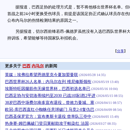
据报道，巴西足协的处理方式是，暂不将他移出世界杯名单。但根据
首战之前24小时更换受伤球员，前提是该国足协正式确认球员存在
公布内马尔的伤情检测结果的原因之一。
另据报道，切尔西前锋若昂-佩德罗虽然没有入选巴西队世界杯大
持训练，希望能够等待国家队补招机会。
【
分享
】
更多关于
巴西
内马尔
的新闻
英媒：埃弗拉希望恩德里克今夏加盟曼联
(2026/05/28 14:35)
巴西世界杯26人名单：内马尔在列 维尼修斯领衔
(2026/05/19 13:40)
埃斯特旺因腿筋伤无缘世界杯，巴西初选名单已
(2026/05/16 10:04)
巴西足协与安切洛蒂续约至2030 已战10场5胜2平进
(2026/05/15 08:55)
38岁巴西中场费尔南多宣布退役，曾效力曼城、塞
(2026/04/11 08:57)
欧冠-库巴西直红小蜘蛛任意球破门 马竞2-0复仇巴
(2026/04/09 08:54)
巴西圣保罗官方：宣布奥斯卡退役 曾率队三夺中
(2026/04/05 15:49)
热身赛-姆巴佩破门登贝莱献助攻于帕染红 法国
(2026/03/27 08:35)