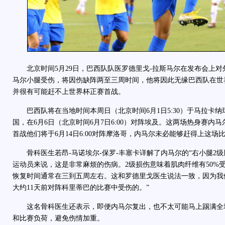
北京时间5月29日，巴西队队医罗德里戈-拉斯马尔在发布会上对
马尔小腿受伤，将因伤缺阵两至三周时间，他将因此无缘巴西队在世
并很有可能赶不上世界杯正赛首战。
巴西队将在当地时间本周日（北京时间6月1日5:30）于马拉卡纳
国，在6月6日（北京时间6月7日6:00）对阵埃及。这两场热身赛内
首战他们将于6月14日6:00对阵摩洛哥，内马尔未必能够赶得上这场
骨科医生若昂-马诺埃尔-保罗-丰塞卡详解了内马尔的“右小腿2级
运动员来说，这是非常麻烦的伤病。2级损伤意味着肌肉纤维有50%
恢复时间通常在三到五周左右。这和罗德里戈医生说法一致，因为我
大约11天前对阵科里蒂巴的比赛中受伤的。”
这名骨科医生还表示，即便内马尔复出，也不太可能马上踢满全
和比赛负荷，避免伤情加重。