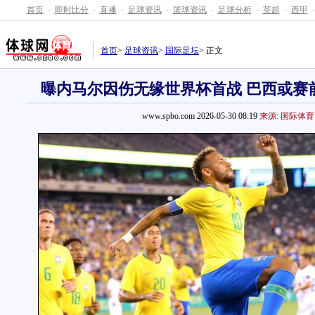
首页
-
即时比分
-
直播
-
足球资讯
-
篮球资讯
-
足球分析
-
英超
-
西甲
-
首页
>
足球资讯
>
国际足坛
> 正文
曝内马尔因伤无缘世界杯首战 巴西或赛
www.spbo.com 2026-05-30 08:19
来源: 国际体育