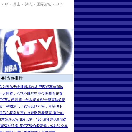
NBA
-
勇士
-
湖人
-
国际篮坛
-
CBA
4小时热点排行
马尔因伤无缘世界杯首战 巴西或赛前踢他
一人停赛，六轮不胜的申花今晚能否在青
700万左闸苦等一年未能首秀!卡里克欲签新
诺：利物浦已正式告知阿利松，希望他下
顿仍在权衡是否在今夏激活泰里克-乔治的
愿意降薪50%加盟巴萨，转会后年薪800万欧
PN曝森林狼将1500万续约多森姆，或被迫交易