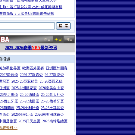
赛前简报：侯治柏度盼擒天主教大学
主帅：若打进总决赛 杰伦·威廉姆斯有机
A赛前简报：大鲨鱼G3乘胜追击雄狮
昨日
今日
明日
2025-2026赛季
NBA
最新资讯
题报道
26美加墨世界盃
歐洲區外圍賽
亞洲區外圍賽
6-2027歐冠盃
2026-27歐霸盃
26-27歐協盃
5世冠盃
2025-26亞冠精英
25-26亞冠乙级
7亞洲盃
2025非洲國家盃
2026南美自由盃
5-26英足總盃
25-26德國盃
25-26意大利盃
5-26西班牙盃
25-26法國盃
25-26葡萄牙盃
5-26荷蘭盃
25-26比利時盃
25-26土耳其盃
6巴西盃
2026阿根廷盃
2026南美洲球會盃
6中國足協盃
2025日天皇盃
2025南韓足總盃
盃赛资料>>