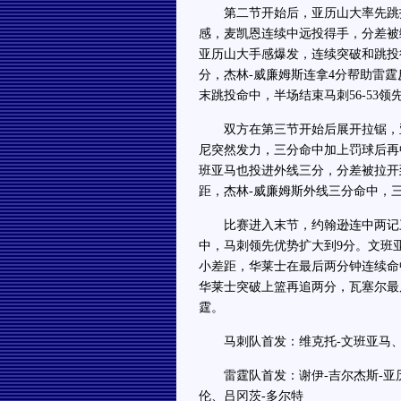
第二节开始后，亚历山大率先跳投
感，麦凯恩连续中远投得手，分差被
亚历山大手感爆发，连续突破和跳投
分，杰林-威廉姆斯连拿4分帮助雷
末跳投命中，半场结束马刺56-53领
双方在第三节开始后展开拉锯，亚
尼突然发力，三分命中加上罚球后再
班亚马也投进外线三分，分差被拉开
距，杰林-威廉姆斯外线三分命中，三节
比赛进入末节，约翰逊连中两记三
中，马刺领先优势扩大到9分。文班
小差距，华莱士在最后两分钟连续命
华莱士突破上篮再追两分，瓦塞尔最后
霆。
马刺队首发：维克托-文班亚马、朱
雷霆队首发：谢伊-吉尔杰斯-亚历
伦、吕冈茨-多尔特