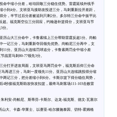
命中缩小分差，哈珀回敬三分稳住优势。雷霆延续外线手
缩小到4分。文班亚马接助攻投进三分，马刺重新拉开差距，
得分，半节过后分差被追到只剩2分。多尔特三分命中扳平比
霆反超。福克斯空位三分回应，约翰逊补篮得分，文班亚马节
先3分。
历山大三分命中，卡鲁索续上三分帮助雷霆反超1分。尚帕
中一记三分，马刺重新夺回领先优势。尚帕尼三分再中，文
到11分。亚历山大连续罚球追分，卡鲁索两罚全中缩小差
战罢马刺80-77领先3分。
分打开进攻局面，文班亚马两罚全中，福克斯后仰三分命
亚马再进三分，马刺一度领先11分。亚历山大连续跳投得分缩
中两记三分，把分差缩小到6分。卡斯尔篮下得分稳住局势，
4秒接福克斯助攻快攻扣篮，最终马刺客场111-103击败雷
利安-尚帕尼、斯蒂芬-卡斯尔、达龙-福克斯、德文-瓦塞尔
山大、卡森-华莱士、以赛亚-哈尔滕施泰因、切特-霍姆格