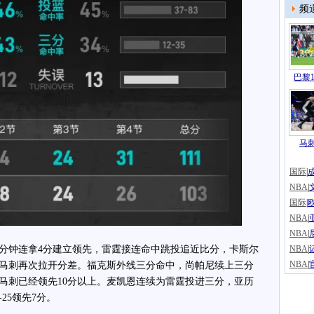
频
巴黎1
马
国际
|
NBA
|
国际
|
NBA
|
NBA
|
钟连拿4分建立领先，雷霆接连命中跳投追近比分，卡斯尔
NBA
|
NBA
|
马刺再次拉开分差。福克斯外线三分命中，尚帕尼续上三分
马刺已经领先10分以上。麦凯恩连续为雷霆投进三分，亚历
25领先7分。