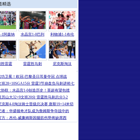
道精选
-1阿森纳
水晶宫1-0巴列
利物浦1-1布伦
刺胜雷霆
雷霆胜马刺
尼克斯淘汰
NBA
|
文班22+7SGA35+9 马刺胜雷霆4
成功卫冕！欧冠-巴黎圣日耳曼夺冠 点球战
文班28+10SGA15分 雷霆3节崩盘负马刺进抢七
欧协联：水晶宫1-0创造历史！英超有望包揽
亚历山大32+9文班20分 雷霆胜马刺总分3-2
尼克斯4-0淘汰骑士晋级总决赛 唐斯19+14米切
记者：华盛顿奇才队成为詹姆斯争夺战中的
官方：杰伦-威廉姆斯因腿筋伤势将缺席西