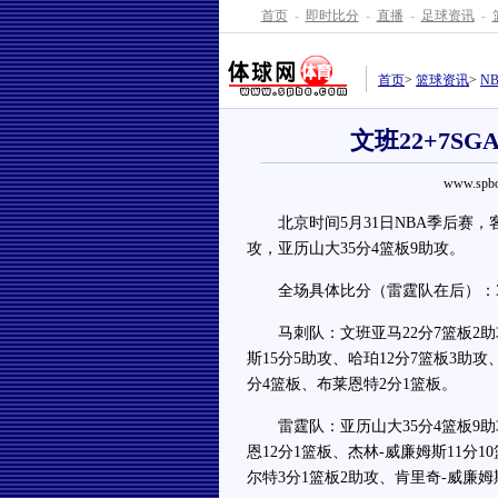
首页
-
即时比分
-
直播
-
足球资讯
-
首页
>
篮球资讯
>
N
文班22+7SG
www.spbo
北京时间5月31日NBA季后赛，客场
攻，亚历山大35分4篮板9助攻。
全场具体比分（雷霆队在后）：32-25、
马刺队：文班亚马22分7篮板2助攻
斯15分5助攻、哈珀12分7篮板3助攻
分4篮板、布莱恩特2分1篮板。
雷霆队：亚历山大35分4篮板9助攻
恩12分1篮板、杰林-威廉姆斯11分
尔特3分1篮板2助攻、肯里奇-威廉姆