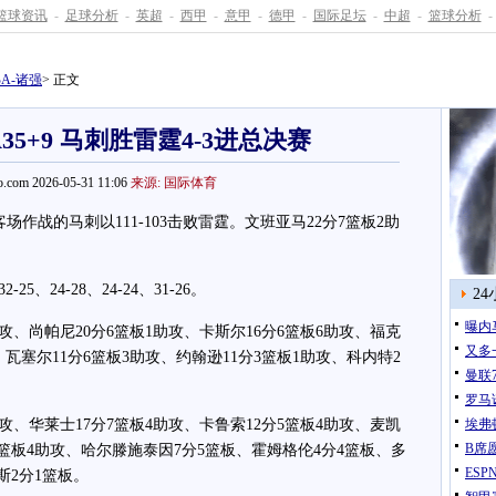
篮球资讯
-
足球分析
-
英超
-
西甲
-
意甲
-
德甲
-
国际足坛
-
中超
-
篮球分析
-
BA-诸强
> 正文
A35+9 马刺胜雷霆4-3进总决赛
.com 2026-05-31 11:06
来源: 国际体育
作战的马刺以111-103击败雷霆。文班亚马22分7篮板2助
24-28、24-24、31-26。
2
曝内
、尚帕尼20分6篮板1助攻、卡斯尔16分6篮板6助攻、福克
又多
、瓦塞尔11分6篮板3助攻、约翰逊11分3篮板1助攻、科内特2
曼联
罗马
、华莱士17分7篮板4助攻、卡鲁索12分5篮板4助攻、麦凯
埃弗
B席
10篮板4助攻、哈尔滕施泰因7分5篮板、霍姆格伦4分4篮板、多
ES
斯2分1篮板。