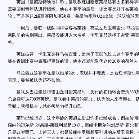
英国《曼彻斯特晚报》称，曼联教练组断定莱昂还有太多有待学
需要回到青年队进行锻炼。他在本赛季的最后一场比赛是对阵布莱顿
轮，而是英超2级联赛附加赛决赛，莱昂为曼联U21出战，球队输球
一周后，曼联一线队同样做客布莱顿，荷兰左后卫泰雷尔·马拉西
离队前的告别演出。莱昂没能进入大名单，卡里克只选择了谢亚·莱西
将。
英媒披露，卡里克选择马拉西亚，是为了表彰他过去这个赛季的
能在青训比赛中表现得更好的话，他本该就能取代这位26岁的荷兰人
马拉西亚这赛季在曼联出场2次，表现并不理想，是被纽卡斯尔联
表现，显然被认为还不如他。
曼联从巴拉圭波特诺山丘引进莱昂时，支付的初始转会费为330
总金额可达700万英镑。曼联看中莱昂的潜力，认为他未来有望在一
天赋，获得机会，就必须努力提升自己。
莱昂已经19岁，这个年龄的英超左后卫许多已经成名，例如传闻
森纳的迈尔斯·刘易斯-斯凯利就是19岁，而纽卡斯尔的刘易斯·霍尔
只是21岁而已。上述三人，都是传闻中曼联想要引进的左后卫目标