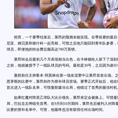
然而，一个赛季结束后，莱昂的预测未能实现。在季前赛的最后
尼亚、姆贝莫和谢什科一起亮相，可惜之后他只能回到青年队参赛，
球员，即便他的转会费总额高达700万英镑。
莱昂转会后最初几个月表现相当出色，在卡林顿给人留下了深刻
之前，他就被授予了一线队球员的号码。最初是30号，之后因为谢什
曼联前任主帅鲁本·阿莫林在第一场友谊赛中让莱昂首发出场。之
恩茅斯的比赛中，莱昂则作为替补球员登场。赛季正式开始后，他在
首次进入一线队名单，可惜曼联爆冷出局，他错过了首秀的最佳时机
如果红魔对阵英乙球队大比分领先，莱昂肯定会被换上。可惜曼联
局，巴拉圭左闸错失首秀。在9月到10月期间，莱昂先后被列入对阵
比赛的替补名单中。可惜，他最终也没有获得任何出场时间。