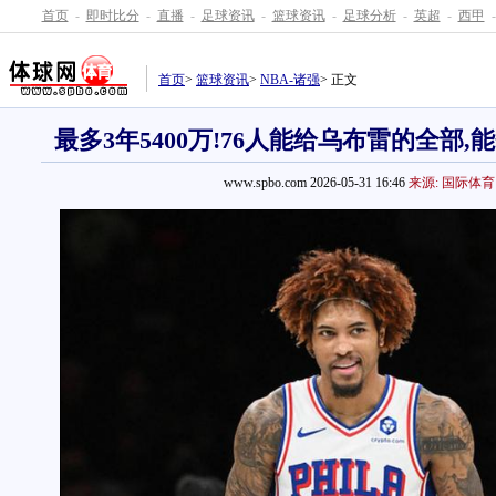
首页
-
即时比分
-
直播
-
足球资讯
-
篮球资讯
-
足球分析
-
英超
-
西甲
-
首页
>
篮球资讯
>
NBA-诸强
> 正文
最多3年5400万!76人能给乌布雷的全部
www.spbo.com 2026-05-31 16:46
来源: 国际体育