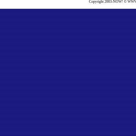
Copyright 2003-NOW! © WWW