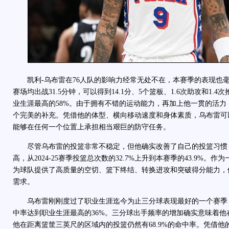
凯利-乌布雷在76人队的影响力经常无处不在，本赛季的表现也
赛场均出战31.5分钟，可以得到14.1分、5个篮板、1.6次助攻和1.
业生涯最高的58%。由于拥有不错的运动能力，再加上他一贯的活力
个完美的补充。凭借他的体型、横向移动速度和身体素质，乌布雷可
能够在任何一个位置上承担相当艰巨的防守任务。
尽管乌布雷的投篮非常不稳定，但他确实改善了自己的投篮习惯
高，从2024-25赛季投篮总次数的32.7%上升到本赛季的43.9%。
为球队提供了高质量的空切、篮下终结、转换进攻和突破得分能力，
需求。
乌布雷刚刚度过了职业生涯迄今为止三分球表现最好的一个赛季，场
中率达到职业生涯最高的36%。三分球出手频率的增加确实意味着他
他在距离篮筐三英尺的区域内的投篮仍然有68.9%的命中率。凭借