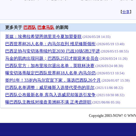
【
分享
】
更多关于
巴西队
巴拿马队
的新闻
英媒：埃弗拉希望恩德里克今夏加盟曼联
(2026/05/28 14:35)
巴西世界杯26人名单：内马尔在列 维尼修斯领衔
(2026/05/19 13:40)
巴西足协与安切洛蒂续约至2030 已战10场5胜2平进
(2026/05/15 08:55)
马金的肌肉出现问题；巴西队25日才能迎来全员合
(2026/03/24 11:26)
巴西队官方：加布里埃尔退出名单，英联杯决赛
(2026/03/24 08:30)
曝安切洛蒂敲定巴西队世界杯18人名单 内马尔仍
(2026/03/13 10:54)
签约1年！33岁内马尔官宣下家，落选巴西队26个月
(2026/01/07 15:39)
巴西队名单调整：威尼修斯入选替代受伤的菲尔
(2021/11/06 08:22)
巴西队公布最新名单 库鸟入选威尼却落选引发争
(2021/10/30 08:32)
曝巴西队主教练对接盘美洲杯不满 正考虑辞职
(2021/06/06 05:16)
Copyright 2003-NOW! © WWW