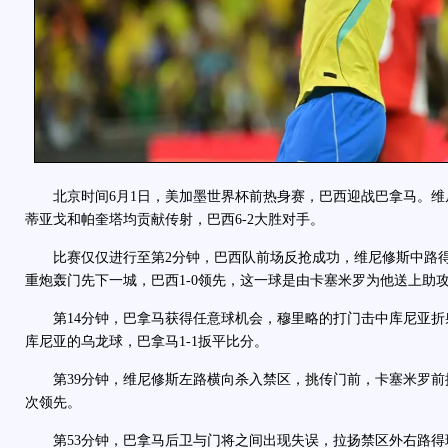
北京时间6月1日，美加墨世界杯前热身赛，巴西迎战巴拿马。维
蒂亚戈和帕奎塔均贡献传射，巴西6-2大胜对手。
比赛仅仅进行至第2分钟，巴西队前场反抢成功，维尼修斯中路得
重炮轰门先下一城，巴西1-0领先，这一球是由卡塞米罗为他送上助
第14分钟，巴拿马获得任意球机会，穆里略的打门击中库尼亚折
库尼亚的乌龙球，巴拿马1-1扳平比分。
第39分钟，维尼修斯左路横向杀入禁区，挑传门前，卡塞米罗前插
次领先。
第53分钟，巴拿马后卫与门将之间出现失误，拉扬禁区外右路得