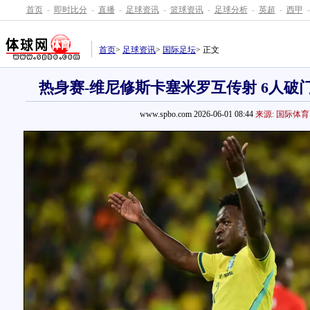
首页
-
即时比分
-
直播
-
足球资讯
-
篮球资讯
-
足球分析
-
英超
-
西甲
-
首页
>
足球资讯
>
国际足坛
> 正文
热身赛-维尼修斯卡塞米罗互传射 6人破门
www.spbo.com 2026-06-01 08:44
来源: 国际体育