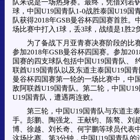
队来说是一场热身赛。最终，凭借刘若
球，中国U19国青队1-0战胜泰国U19国
队获得2018年GSB曼谷杯四国赛首胜。
场比赛中打入1球，丢3球，战绩是1胜2
为了备战下月亚青赛决赛阶段的比赛，
参加2018年GSB曼谷杯四国赛。参加20
国赛的四支球队包括中国U19国青队、 
联酋U19国青队以及东道主泰国U19国青队
曼谷杯四国赛第一轮的一场比赛中，中国U
敌阿联酋U19国青队。第二轮，中国U19
U19国青队，遭遇两连败。
第三轮，中国U19国青队与东道主泰国
手。彭鹏、陶强龙、王献钧、陈骜、刘
博、徐越、刘长奇、何宇鹏等球员代表中
这场比赛。第3分钟，中国U19国青队