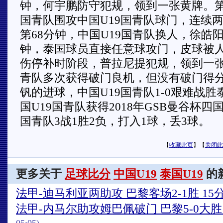
钟，何宇鹏防守犯规，领到一张黄牌。第5
国青队围攻中国U19国青队球门，连续
第68分钟，中国U19国青队换人，徐皓
钟，泰国球员直接任意球攻门，皮球被
伤停补时阶段，普拉尼提犯规，领到一张
青队多次获得破门良机，但没有破门得
钒的进球，中国U19国青队1-0艰难战胜
国U19国青队获得2018年GSB曼谷杯四
国青队3战1胜2负，打入1球，丢3球。
【
收藏此页
】【
关闭此
更多关于
足球比分
中国U19
泰国U19
的
法甲-迪马利亚两助攻 巴黎客场2-1胜 15
法甲-内马尔助攻姆巴佩破门 巴黎5-0大胜