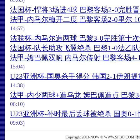
05:05)
法国杯-悍将3场进4球 巴黎客场2-0完胜
法甲-内马尔梅开二度 巴黎客场2-0里尔 1
14:57)
法联杯-内马尔造两球 巴黎3-0完胜第十
法国杯-队长助攻飞翼绝杀 巴黎1-0法乙队
法甲-姆巴佩双响 内马尔传射 巴黎客场4-
15:04)
U23亚洲杯-国奥杀手得分 韩国2-1伊朗
14:38)
法甲-内少两球+造乌龙 姆巴佩造点 巴黎3
06:10)
U23亚洲杯-补时最后丢球被绝杀 国奥0-
09:03)
www.spbo.com
Copyright 2003-NOW © WWW.SPBO.COM 体球网 