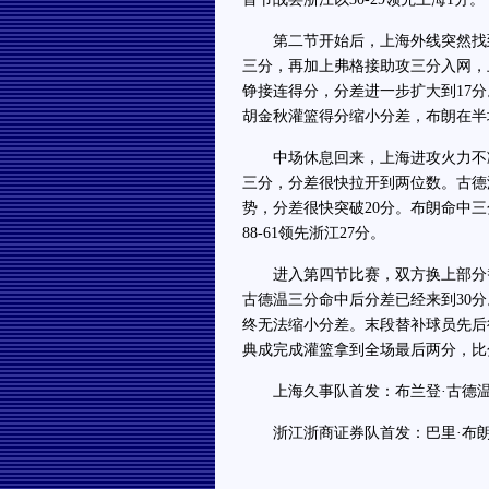
第二节开始后，上海外线突然找到
三分，再加上弗格接助攻三分入网，上
铮接连得分，分差进一步扩大到17
胡金秋灌篮得分缩小分差，布朗在半场
中场休息回来，上海进攻火力不减
三分，分差很快拉开到两位数。古德
势，分差很快突破20分。布朗命中
88-61领先浙江27分。
进入第四节比赛，双方换上部分替
古德温三分命中后分差已经来到30
终无法缩小分差。末段替补球员先后
典成完成灌篮拿到全场最后两分，比分定
上海久事队首发：布兰登·古德温
浙江浙商证券队首发：巴里·布朗