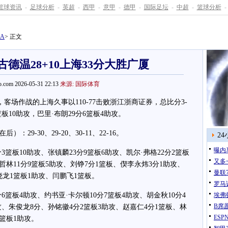
篮球资讯
-
足球分析
-
英超
-
西甲
-
意甲
-
德甲
-
国际足坛
-
中超
-
篮球分析
-
BA
> 正文
古德温28+10上海33分大胜广厦
.com 2026-05-31 22:13
来源: 国际体育
客场作战的上海久事以110-77击败浙江浙商证券，总比分3-
板10助攻，巴里·布朗29分6篮板4助攻。
-30、29-20、30-11、22-16。
2
曝内
板10助攻、张镇麟23分9篮板6助攻、凯尔·弗格22分2篮板
又多
王哲林11分9篮板5助攻、刘铮7分1篮板、偰李永炜3分1助攻、
曼联
晓龙1篮板1助攻、闫鹏飞1篮板。
罗马
篮板4助攻、约书亚·卡尔顿10分7篮板4助攻、胡金秋10分4
埃弗
B席
攻、朱俊龙8分、孙铭徽4分2篮板3助攻、赵嘉仁4分1篮板、林
ES
篮板1助攻。