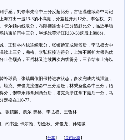
手感，刘铮率先命中三分反超比分，古德温连续命中两记
海打出一波13-3的小高潮，分差拉开到12分。李弘权、刘
分。卡尔顿内线取分，布朗接连命中三分追赶比分，临近半场
结束前再中三分，半场战罢浙江以50-58落后上海8分。
，王哲林内线连续取分，张镇麟完成灌篮后，李弘权命中
温续上三分，弗格、李弘权接连得分，上海不断扩大领先优
三分止住颓势，王哲林又连续两次内线得分，三节结束上海以
补球员，张镇麟依旧保持进攻状态，多次完成内线灌篮，
分。塔克、朱俊龙接连命中三分追赶，林秉圣也命中三分，始
得分，偰李永炜拿到两分后，塔克为浙江拿下最后一分，马
格在110-77。
、张镇麟、凯尔·弗格、李弘权、王哲林
、约书亚·卡尔顿、胡金秋、朱俊龙、孙铭徽
【
分享
】 【
关闭此页
】