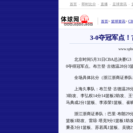
首页
-
即时比分
-
直播
-
足球资讯
-
首页
>
篮球资讯
>
C
3-0夺冠军点！
www.spbo
北京时间5月31日CBA总决赛G3，
0夺得冠军点。布兰登·古德温28分3篮
全场具体比分（浙江浙商证券队在后）：29
上海久事队：布兰登·古德温28分3篮
3助攻、李弘权14分14篮板2助攻、
马典成2分1篮板、李添荣1篮板、崔
浙江浙商证券队：巴里·布朗29分6
篮板1助攻、雷琼·塔克9分1篮板1助
秉圣3分1篮板、苏若禹1篮板、吴骁2