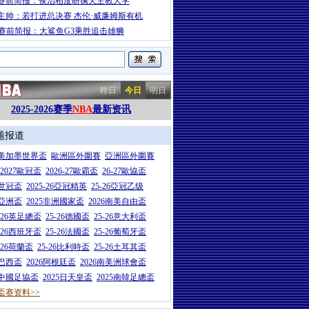
赛前简报：侯治柏度盼擒天主教大学
主帅：若打进总决赛 杰伦·威廉姆斯有机
A赛前简报：大鲨鱼G3乘胜追击雄狮
昨日
今日
明日
2025-2026赛季
NBA
最新资讯
题报道
26美加墨世界盃
歐洲區外圍賽
亞洲區外圍賽
6-2027歐冠盃
2026-27歐霸盃
26-27歐協盃
5世冠盃
2025-26亞冠精英
25-26亞冠乙级
7亞洲盃
2025非洲國家盃
2026南美自由盃
5-26英足總盃
25-26德國盃
25-26意大利盃
5-26西班牙盃
25-26法國盃
25-26葡萄牙盃
5-26荷蘭盃
25-26比利時盃
25-26土耳其盃
6巴西盃
2026阿根廷盃
2026南美洲球會盃
6中國足協盃
2025日天皇盃
2025南韓足總盃
盃赛资料>>