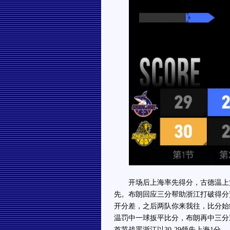
开场后上海率先得分，古德温上篮
先。布朗回应三分帮助浙江打破得分
开分差，之后两队你来我往，比分始
温罚中一球扳平比分，布朗再中三分
首节战罢浙江以30-29领先上海1分。