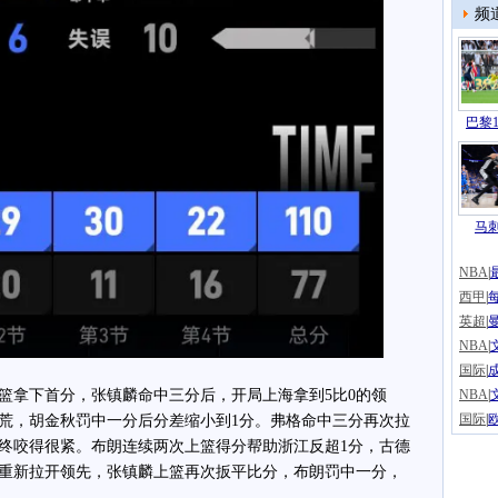
频
巴黎1
马
NBA
|
西甲
|
英超
|
NBA
|
国际
|
拿下首分，张镇麟命中三分后，开局上海拿到5比0的领
NBA
|
国际
|
荒，胡金秋罚中一分后分差缩小到1分。弗格命中三分再次拉
终咬得很紧。布朗连续两次上篮得分帮助浙江反超1分，古德
重新拉开领先，张镇麟上篮再次扳平比分，布朗罚中一分，