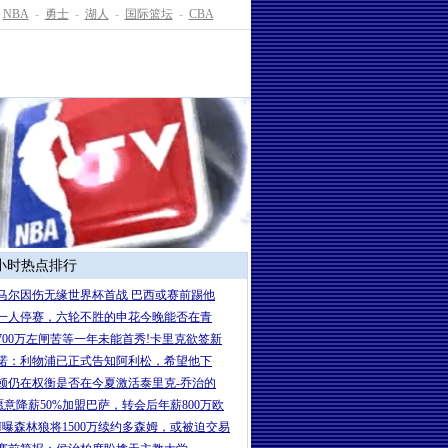
NBA
-
勇士
-
湖人
-
国际篮坛
-
CBA
4小时热点排行
马尔因伤无缘世界杯首战 巴西或赛前踢他
一人停赛，六轮不胜的申花今晚能否在青
700万左闸苦等一年未能首秀!卡里克欲签新
诺：利物浦已正式告知阿利松，希望他下
顿仍在权衡是否在今夏激活泰里克-乔治的
愿意降薪50%加盟巴萨，转会后年薪800万欧
PN曝森林狼将1500万续约多森姆，或被迫交易