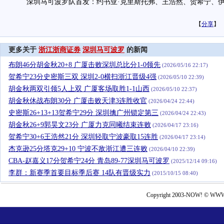
深圳马可波罗队首发：约书亚·克里斯托弗、王浩然、贺希宁、伊
【
分享
】
更多关于
浙江浙商证券
深圳马可波罗
的新闻
布朗46分胡金秋20+8 广厦击败深圳总比分1-0领先
(2026/05/16 22:17)
贺希宁23分史密斯三双 深圳2-0横扫浙江晋级4强
(2026/05/10 22:39)
胡金秋两双引领5人上双 广厦客场取胜1-1山西
(2026/05/10 22:37)
胡金秋休战布朗30分 广厦击败天津3连胜收官
(2026/04/24 22:44)
史密斯26+13+13贺希宁29分 深圳擒广州锁定第三
(2026/04/24 22:43)
胡金秋26+9郭昊文23分 广厦力克同曦结束连败
(2026/04/17 23:16)
贺希宁30+6王浩然21分 深圳轻取宁波豪取15连胜
(2026/04/17 23:14)
杰克逊25分塔克29+10 宁波不敌浙江遭三连败
(2026/04/10 22:39)
CBA-赵嘉义17分贺希宁24分 青岛89-77深圳马可波罗
(2025/12/14 09:16)
李群：新赛季首要目标季后赛 14队有晋级实力
(2015/10/15 08:40)
Copyright 2003-NOW! © WWW