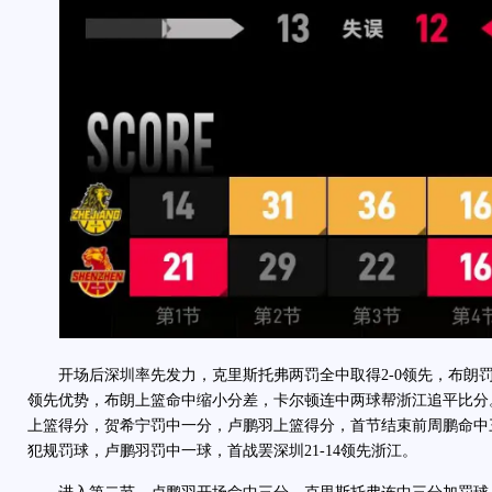
开场后深圳率先发力，克里斯托弗两罚全中取得2-0领先，布朗
领先优势，布朗上篮命中缩小分差，卡尔顿连中两球帮浙江追平比分
上篮得分，贺希宁罚中一分，卢鹏羽上篮得分，首节结束前周鹏命中
犯规罚球，卢鹏羽罚中一球，首战罢深圳21-14领先浙江。