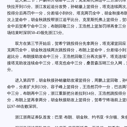
进入第二节，卢鹏羽开场命中三分，克里斯托弗连中三分加罚球
快拉开到15分。浙江发起追分攻势，孙铭徽上篮得分，塔克连续两
投得分后再罚中一分，分差缩小到8分。塔克两罚全中，胡金秋接布
次上篮命中，胡金秋跳投帮浙江追平比分。克里斯托弗上篮得分，贺
全中后贺希宁命中三分，布朗回敬三分，王浩然上篮加罚球再拿三分
场结束时深圳50-45领先浙江5分。
双方在第三节开始后，贺希宁跳投得分先拿两分，塔克灌篮回应
克两罚全中，胡金秋连续两次跳投得分，布朗上篮命中，分差缩小到
超比分，布朗接助攻命中三分，王浩然回敬三分再次扳平。塔克连续
接塔克助攻连续命中三分，塔克也命中三分，桑普森压哨三分入网，第三
分。
进入第四节，胡金秋接孙铭徽助攻灌篮得分，周鹏上篮回敬，孙
命中，分差扩大到13分。容子峰上篮得分，王浩然罚中一分，巴吉
中三分，布朗再中三分，浙江重新把分差拉到14分。王浩然跳投得
分，布朗上篮再拿两分，胡金秋接助攻上篮得分，贺希宁终场前上篮
以97-88击败深圳。
浙江浙商证券队首发：巴里·布朗、胡金秋、约书亚·卡尔顿、朱