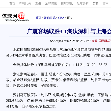
首页
-
即时比分
-
直播
-
足球资讯
-
篮球资讯
-
足球分析
-
英超
-
西甲
-
首页
>
篮球资讯
>
CBA
> 正文
广厦客场取胜3-1淘汰深圳 与上海
www.spbo.com 2026-05-23 21:57
来源: 国际体育
北京时间5月23日CBA季后赛，客场作战的浙江浙商证券以97-8
分3-1淘汰对手晋级总决赛。巴里·布朗25分10篮板5助攻，约书亚·克
全场具体比分（深圳马可波罗队在后）：14-21、31-29、36-22、1
浙江浙商证券队：雷琼·塔克28分5篮板6助攻、巴里·布朗25分10篮
攻、胡金秋15分8篮板1助攻、贾卡尔·桑普森5分2篮板、约书亚·卡尔
板、赵嘉仁2分1篮板、吴骁6篮板。
深圳马可波罗队：约书亚·克里斯托弗24分9篮板6助攻、王浩然17
2篮板3助攻、伊布·巴吉11分6篮板4助攻、周鹏7分3篮板2助攻、卢鹏
分1篮板、容子峰5分6篮板2助攻。