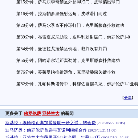
第15分钟，萨马尔季奇禁区外起脚打门，皮球偏出球门
第16分钟，拉斯帕多里低射远角，皮球滑门而过
第20分钟，萨马尔季奇不停球打门，克里斯滕森扑救建功
第39分钟，布雷夏尼尼助攻，皮科利劲射破门，佛罗伦萨1-0
第54分钟，曼德拉戈拉禁区倒地，裁判没有判罚
第56分钟，阿哈诺尔近距离劲射，克里斯滕森扑救建功
第76分钟，苏莱曼纳推射远角，克里斯滕森关键扑救
第82分钟，扎帕科斯塔传中，科穆佐自摆乌龙，佛罗伦萨1-1亚
【
分享
】
更多关于
佛罗伦萨
亚特兰大
的新闻
斯基拉：埃德松距离加盟曼联一步之遥，转会费
(2026/05/22 15:05)
迪马济奥：佛罗伦萨首选与瓦诺利继续合作
(2026/05/21 11:08)
斯基拉：亚特兰大向萨里开出3年合同，年薪350万
(2026/05/21 09:18)