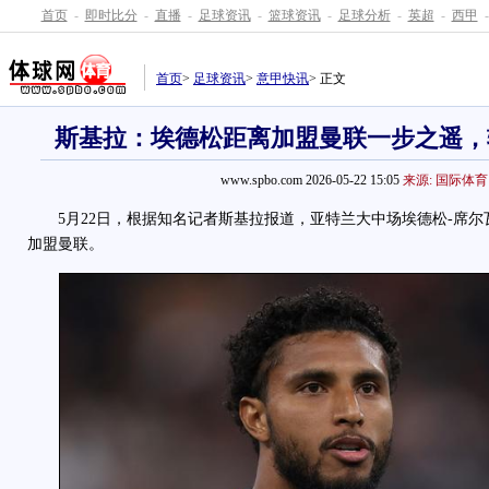
首页
-
即时比分
-
直播
-
足球资讯
-
篮球资讯
-
足球分析
-
英超
-
西甲
-
首页
>
足球资讯
>
意甲快讯
> 正文
斯基拉：埃德松距离加盟曼联一步之遥，转
www.spbo.com 2026-05-22 15:05
来源: 国际体育
5月22日，根据知名记者斯基拉报道，亚特兰大中场埃德松-席尔瓦
加盟曼联。