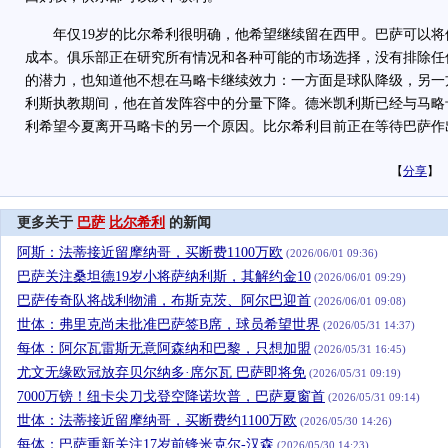
年仅19岁的比尔希利很明确，他希望继续留在西甲。巴萨可以将
成本。俱乐部正在研究所有情况和各种可能的市场选择，没有排除任
的潜力，也知道他不想在马略卡继续效力：一方面是球队降级，另一
利斯执教期间，他在首发阵容中的分量下降。德米凯利斯已经与马略
利希望今夏离开马略卡的另一个原因。比尔希利目前正在等待巴萨作
【
分享
】
更多关于
巴萨
比尔希利
的新闻
阿斯：法蒂接近留摩纳哥，买断费1100万欧
(2026/06/01 09:36)
巴萨关注桑坦德19岁小将萨纳利斯，其解约金10
(2026/06/01 09:29)
巴萨传奇队将战利物浦，布斯克茨、阿尔巴迎首
(2026/06/01 09:08)
世体：弗里克尚未批准巴萨签B席，球员希望世界
(2026/05/31 14:37)
每体：阿尔瓦雷斯无意阿森纳和巴黎，只想加盟
(2026/05/31 16:45)
尤文无缘欧冠放弃贝尔纳多·席尔瓦 巴萨即将免
(2026/05/31 09:19)
7000万镑！纽卡尖刀戈登空降诺坎普，巴萨夏窗首
(2026/05/31 09:14)
世体：法蒂接近留摩纳哥，买断费约1100万欧
(2026/05/30 14:26)
每体：巴萨重新关注17岁前锋米克尔-汉森
(2026/05/30 14:23)