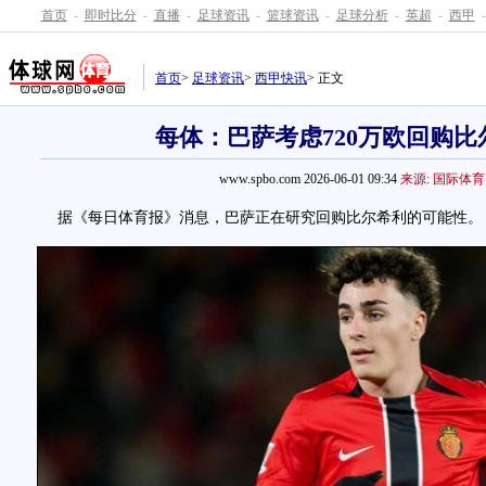
首页
-
即时比分
-
直播
-
足球资讯
-
篮球资讯
-
足球分析
-
英超
-
西甲
-
首页
>
足球资讯
>
西甲快讯
> 正文
每体：巴萨考虑720万欧回购比
www.spbo.com 2026-06-01 09:34
来源: 国际体育
据《每日体育报》消息，巴萨正在研究回购比尔希利的可能性。