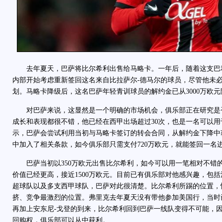
去年夏天，巴萨将比尔希利出售给马略卡。一年后，随着这支巴
内部开始考虑重新签回这名来自比拉萨尔-德马尔的球员，尽管他未
划。马略卡降级后，这名巴萨年轻青训球员的解约金已从3000万欧元降
对巴萨来说，这显然是一个明确的市场机会，俱乐部正在研究是
成长和表现都很不错，他已经在西甲出场超过30次，也是一名可以
示，巴萨会尝试利用当初与马略卡签订的转会合同，从解约金下降中
中加入了相关条款，如今俱乐部只需支付720万欧元，就能签回一名
巴萨当初以350万欧元出售比尔希利，如今可以用一笔相对不错
价值已经更高，接近1500万欧元。目前已有俱乐部对他感兴趣，包
超球队以及多支西甲球队，巴萨对此很清楚。比尔希利所踢的位置，
挤、竞争最激烈的位置。弗里克去年夏天没有带他参加美国行，当时
再加上安东尼-戈登的到来，比尔希利回到巴萨一线队变得不可能，
回购权，俱乐部可以从中获利。