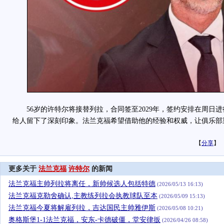
56岁的许特尔将接替列拉，合同签至2029年，签约安排在周日
给人留下了深刻印象。法兰克福希望借助他的经验和权威，让俱乐部
【
分享
】
更多关于
法兰克福
许特尔
的新闻
法兰克福主帅列拉将离任，新帅候选人包括特德
(2026/05/13 16:13)
法兰克福克勒舍确认,主教练列拉会执教球队至本
(2026/05/09 15:13)
法兰克福今夏将解雇列拉，吉达国民主帅雅伊斯
(2026/05/08 10:21)
奥格斯堡1-1法兰克福，安东-卡德破僵，堂安律扳
(2026/04/26 08:58)