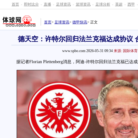
首页
-
即时比分
-
直播
-
足球资讯
-
篮球资讯
-
足球分析
-
英超
-
西甲
-
首页
>
足球资讯
>
德甲快讯
> 正文
德天空：许特尔回归法兰克福达成协议 合
www.spbo.com 2026-05-31 09:34
来源: 国际体育
据记者Florian Plettenberg消息，阿迪-许特尔回归法兰克福已