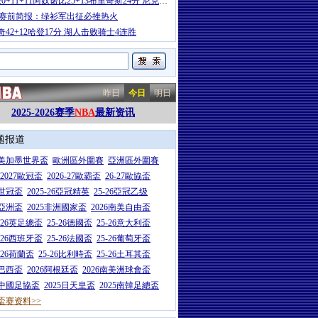
唐斯20+11+11阿奴诺比25+13布里奇斯24分 尼克斯擒
A赛前简报：绿衫军出征必挫热火
奇42+12哈登17分 湖人击败骑士4连胜
昨日
今日
明日
2025-2026赛季
NBA
最新资讯
题报道
26美加墨世界盃
歐洲區外圍賽
亞洲區外圍賽
6-2027歐冠盃
2026-27歐霸盃
26-27歐協盃
5世冠盃
2025-26亞冠精英
25-26亞冠乙级
7亞洲盃
2025非洲國家盃
2026南美自由盃
5-26英足總盃
25-26德國盃
25-26意大利盃
5-26西班牙盃
25-26法國盃
25-26葡萄牙盃
5-26荷蘭盃
25-26比利時盃
25-26土耳其盃
6巴西盃
2026阿根廷盃
2026南美洲球會盃
6中國足協盃
2025日天皇盃
2025南韓足總盃
盃赛资料>>