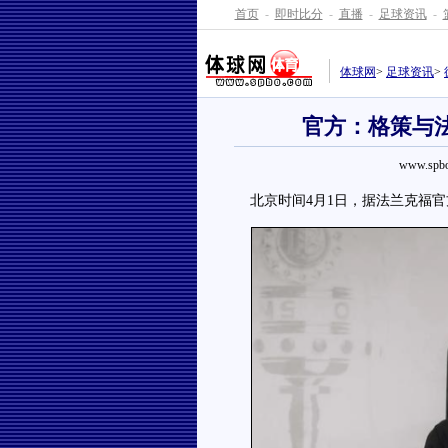
首页
-
即时比分
-
直播
-
足球资讯
-
体球网
>
足球资讯
>
官方：格策与法
www.spbo
北京时间4月1日，据法兰克福官方