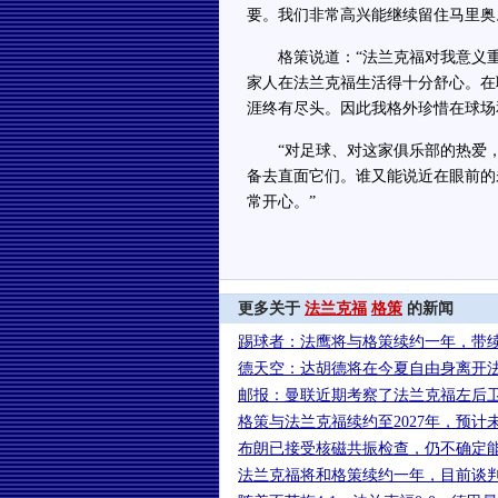
要。我们非常高兴能继续留住马里奥
格策说道：“法兰克福对我意义重
家人在法兰克福生活得十分舒心。在
涯终有尽头。因此我格外珍惜在球场
“对足球、对这家俱乐部的热爱，
备去直面它们。谁又能说近在眼前的
常开心。”
更多关于
法兰克福
格策
的新闻
踢球者：法鹰将与格策续约一年，带续
德天空：达胡德将在今夏自由身离开
邮报：曼联近期考察了法兰克福左后
格策与法兰克福续约至2027年，预计
布朗已接受核磁共振检查，仍不确定
法兰克福将和格策续约一年，目前谈