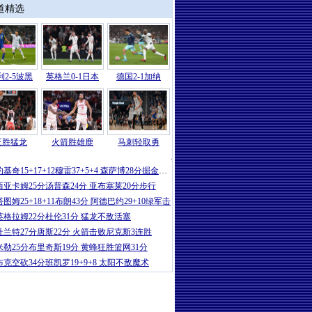
道精选
2-5波黑
英格兰0-1日本
德国2-1加纳
王胜猛龙
火箭胜雄鹿
马刺轻取勇
勇士
|
文班亚马41+18+3+3帽 卡斯尔1
约基奇15+17+12穆雷37+5+4 森萨博28分掘金战胜
西亚卡姆25分汤普森24分 亚布塞莱20分步行
塔图姆25+18+11布朗43分 阿德巴约29+10绿军击
英格拉姆22分杜伦31分 猛龙不敌活塞
杜兰特27分唐斯22分 火箭击败尼克斯3连胜
米勒25分布里奇斯19分 黄蜂狂胜篮网31分
布克空砍34分班凯罗19+9+8 太阳不敌魔术