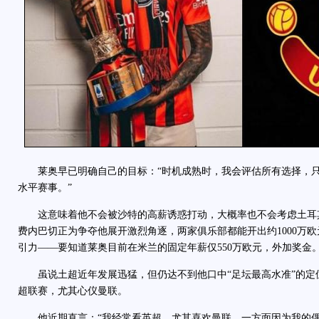
莱奥早已明确自己的目标：“时机成熟时，我会评估所有选择，只
水平赛事。”
这意味着他不会被沙特的高薪诱惑打动，大概率也不会考虑土耳
费内巴切正为争夺他展开激烈角逐，两家俱乐部都能开出约1000万
引力——要知道莱奥目前在米兰的固定年薪仅550万欧元，外加奖金
虽说土超近年发展迅猛，但仍达不到他口中“足坛最高水准”的定
超联赛，尤其心仪曼联。
他近期直言：“我经常看英超，尤其喜欢曼联，一方面因为我的偶