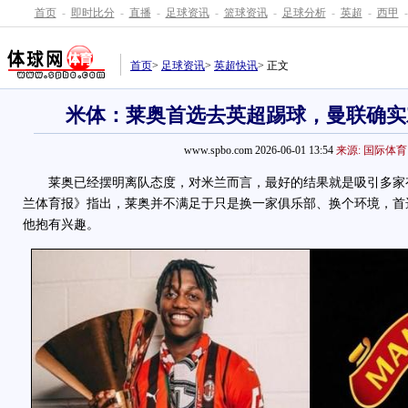
首页
-
即时比分
-
直播
-
足球资讯
-
篮球资讯
-
足球分析
-
英超
-
西甲
-
首页
>
足球资讯
>
英超快讯
> 正文
米体：莱奥首选去英超踢球，曼联确实
www.spbo.com 2026-06-01 13:54
来源: 国际体育
莱奥已经摆明离队态度，对米兰而言，最好的结果就是吸引多家
兰体育报》指出，莱奥并不满足于只是换一家俱乐部、换个环境，首
他抱有兴趣。