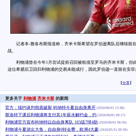
记者本-雅各布斯报道称，齐米卡斯希望在罗伯逊离队后继续留在
战。
利物浦曾在今年1月尝试提前召回被租借至罗马的齐米卡斯，但由
这位希腊后卫回归利物浦的交易未能成行，因此罗伯逊一直留在安菲
【
分享
】
更多关于
利物浦
齐米卡斯
的新闻
官方：续约谈判彻底破裂,科纳特今夏自由身离开
(2026/06/01 13:48)
斯洛特下课后利物浦将支付其1年薪水解约金，约
(2026/06/01 09:17)
利物浦官方宣布科纳特以自由身离队 183战7球4助
(2026/06/01 08:50)
利物浦今夏游出大鱼，自由身0转会费，欧洲4大豪
(2026/05/31 09:39)