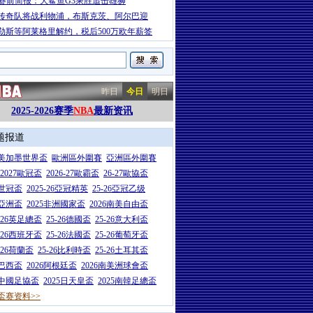
A赛前简报：大鲨鱼G3乘胜追击雄狮
传奇队将战利物浦，布斯克茨、阿尔巴迎
勒斯等阿莱格里解约，税后500万欧年薪签
昨日
今日
明日
2025-2026赛季
NBA
最新资讯
题报道
26美加墨世界盃
歐洲區外圍賽
亞洲區外圍賽
6-2027歐冠盃
2026-27歐霸盃
26-27歐協盃
5世冠盃
2025-26亞冠精英
25-26亞冠乙级
7亞洲盃
2025非洲國家盃
2026南美自由盃
5-26英足總盃
25-26德國盃
25-26意大利盃
5-26西班牙盃
25-26法國盃
25-26葡萄牙盃
5-26荷蘭盃
25-26比利時盃
25-26土耳其盃
6巴西盃
2026阿根廷盃
2026南美洲球會盃
6中國足協盃
2025日天皇盃
2025南韓足總盃
盃赛资料>>