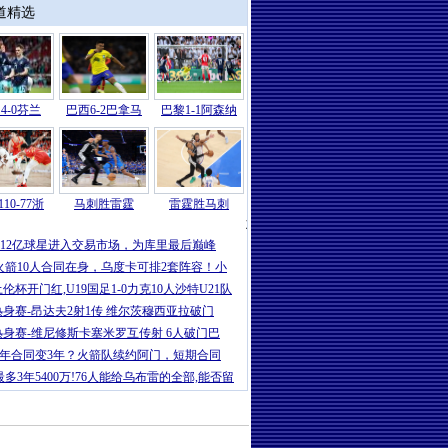
道精选
4-0芬兰
巴西6-2巴拿马
巴黎1-1阿森纳
10-77浙
马刺胜雷霆
雷霆胜马刺
湖人
|
曝湖人休赛期更想留住里夫斯 而
1.12亿球星进入交易市场，为库里最后巅峰
火箭10人合同在身，乌度卡可排2套阵容！小
土伦杯开门红,U19国足1-0力克10人沙特U21队
热身赛-昂达夫2射1传 维尔茨穆西亚拉破门
热身赛-维尼修斯卡塞米罗互传射 6人破门巴
5年合同变3年？火箭队续约阿门，短期合同
最多3年5400万!76人能给乌布雷的全部,能否留