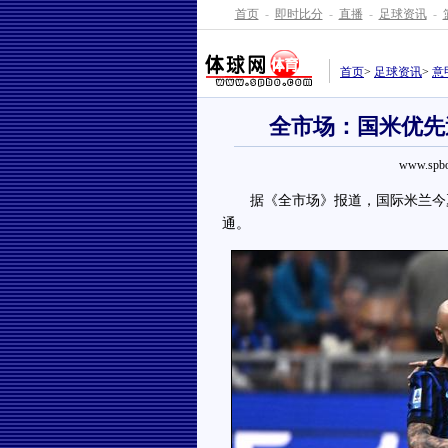
首页
-
即时比分
-
直播
-
足球资讯
-
首页
>
足球资讯
>
意
全市场：国米优先
www.spbo
据《全市场》报道，国际米兰今夏
通。