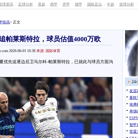
篮球资讯
-
足球分析
-
英超
-
西甲
-
意甲
-
德甲
-
国际足坛
-
中超
-
篮球分析
-
甲快讯
> 正文
追帕莱斯特拉，球员估值4000万欧
.com 2026-06-01 16:38
来源: 国际体育
优先追逐边后卫马尔科-帕莱斯特拉，已就此与球员方面沟
2
友谊
曼联
埃弗
单场
ES
智甲
雷霆