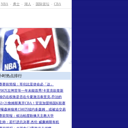
NBA
-
勇士
-
湖人
-
国际篮坛
-
CBA
4小时热点排行
赛赛前简报：哥伦比亚使命必「达」
700万左闸苦等一年未能首秀!卡里克欲签新
顿仍在权衡是否在今夏激活泰里克-乔治的
63+21詹姆斯离开CBA！官宣加盟韩国K联赛
PN曝森林狼将1500万续约多森姆，或被迫交易
赛前简报：侯治柏度盼擒天主教大学
主帅：若打进总决赛 杰伦·威廉姆斯有机