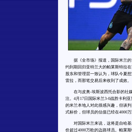
据《全市场》报道，国际米兰的首
约到期回归亚特兰大的帕莱斯特拉在
股东和管理层一致认为，球队今夏想
雷拉，而那笔交易后来收到了成效。
在与皮奥-埃斯波西托合影的社媒
注。4月17日国际米兰3-0战胜卡
的米兰本地人对此很感兴趣，但谈判
式标价，但球员的估值已经在4000万
对国际米兰来说，这将是自哈基米
价超过4000万欧的边路球员。帕莱