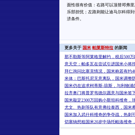
面性很有价值：右路可以顶替邓弗里
乐部担忧；左路则能让迪马尔科得到
济条件。
更多关于
国米
帕莱斯特拉
的新闻
那不勒斯等阿莱格里解约，税后500万
意天空：帕多瓦在尝试引进国米小将
拜仁询问比塞克情况，国米称若有约40
米体：巴斯托尼无意离队，国米调整
国米仍在追求柯蒂斯-琼斯，与利物浦
拉齐奥门将普罗韦德尔愿意与国米签下
国米敲定2300万回购小斯坦科维奇，
尤文、热刺等队有意弗拉泰西，国米希
国米加入武什科维奇的争夺战，热刺
切塞纳想租国米20岁中场托帕洛维奇