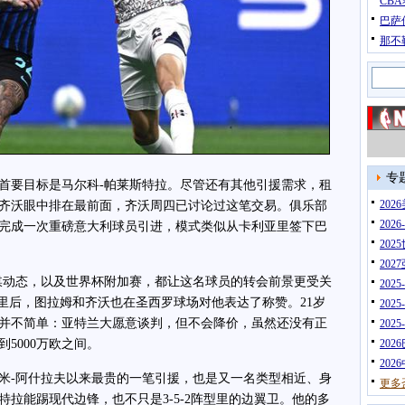
CB
巴萨
那不
专
要目标是马尔科-帕莱斯特拉。尽管还有其他引援需求，租
20
齐沃眼中排在最前面，齐沃周四已讨论过这笔交易。俱乐部
202
完成一次重磅意大利球员引进，模式类似从卡利亚里签下巴
202
202
动态，以及世界杯附加赛，都让这名球员的转会前景更受关
202
利亚里后，图拉姆和齐沃也在圣西罗球场对他表达了称赞。21岁
202
并不简单：亚特兰大愿意谈判，但不会降价，虽然还没有正
202
到5000万欧之间。
202
202
-阿什拉夫以来最贵的一笔引援，也是又一名类型相近、身
更多
斯特拉能踢现代边锋，也不只是3-5-2阵型里的边翼卫。他的多