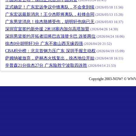
(2026/05/24 09:41)
正式确定！广东宏远争议中锋离队，不会拿到续
(2026/05/18 11:56)
广东宏远最新消息！王少杰即将离队，杜锋合同
(2026/05/13 15:28)
广东男篮消息！徐杰胳膊受伤，胡明轩伤病已无
(2026/05/03 16:37)
深圳官宣签约新外援 2米18塞内加尔高塔加盟
(2026/04/26 14:30)
深圳男篮签约开拓者旧将巴吉顶替卡巴 连签两位
(2026/04/24 16:06)
徐杰0分胡明轩3分 广东不敌山西无缘四强
(2026/04/20 21:52)
CBA积分榜：北京首钢力压广东 深圳手握主动权
(2026/04/19 15:09)
萨姆纳被放弃，萨林杰火线复出，徐杰地位开始
(2026/04/18 16:11)
辛普森21分徐杰27分 广东险胜宁波取四连胜
(2026/04/14 21:53)
Copyright 2003-NOW! © WWW