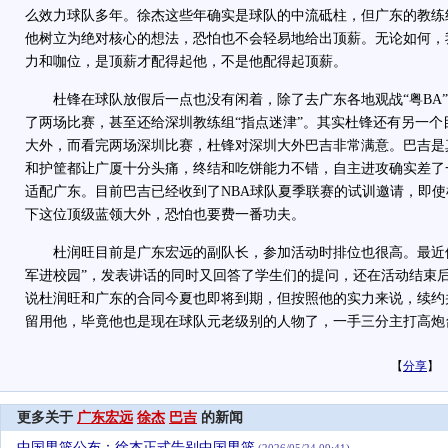
么效力球队多年。徐杰这些年确实是球队的中流砥柱，但广东的教练
他树立为绝对核心的想法，恐怕也不会轻易地给出顶薪。无论如何，
力和咖位，是顶薪才配得起他，不是他配得起顶薪。
杜锋在球队放假后一点也没有闲着，除了去广东各地观战“粤BA”
了两场比赛，甚至还给深圳教练组“指点迷津”。其实杜锋还有另一个
大外，而看完两场深圳比赛，杜锋对深圳大外巴吉非常满意。巴吉是
和护筐都让广厦十分头痛，终结和吃饼能力不错，自主进攻确实差了
适配广东。目前巴吉已经收到了NBA球队夏季联赛的试训邀请，即
下这位顶级蓝领大外，恐怕也要费一番功夫。
杜润旺目前是广东宏远的副队长，参加活动时排位也很高。最近他
军进校园”，发表讲话的同时又回答了学生们的提问，还在活动结束
说杜润旺和广东的合同今夏也即将到期，但按照他的实力来说，续约
留用他，毕竟他也是现在球队元老级别的人物了，一手三分主打高炮
【
分享
】
更多关于
广东宏远
徐杰
巴吉
的新闻
中国男篮公布：徐杰正式告别中国男篮