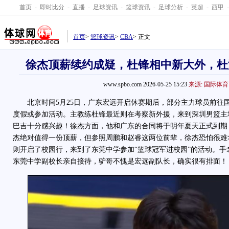
首页
-
即时比分
-
直播
-
足球资讯
-
篮球资讯
-
足球分析
-
英超
-
西甲
-
首页
>
篮球资讯
>
CBA
> 正文
徐杰顶薪续约成疑，杜锋相中新大外，杜
www.spbo.com 2026-05-25 15:23
来源: 国际体育
北京时间5月25日，广东宏远开启休赛期后，部分主力球员前往
度假或参加活动。主教练杜锋最近则在考察新外援，来到深圳男篮主
巴吉十分感兴趣！徐杰方面，他和广东的合同将于明年夏天正式到期
杰绝对值得一份顶薪，但参照周鹏和赵睿这两位前辈，徐杰恐怕很难
则开启了校园行，来到了东莞中学参加“篮球冠军进校园”的活动。手
东莞中学副校长亲自接待，驴哥不愧是宏远副队长，确实很有排面！