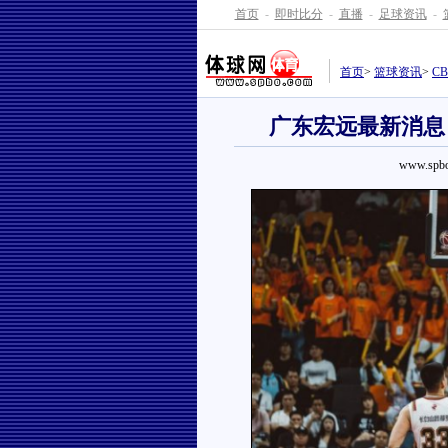
首页
-
即时比分
-
直播
-
足球资讯
-
首页
>
篮球资讯
>
C
广东宏远最新消息
www.spbo