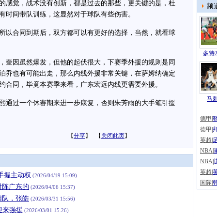
感觉，战术没有创新，都是过去的那些，更关键的是，杜
频
有时间带队训练，这显然对于球队有些伤害。
以合同到期后，双方都可以有更好的选择，当然，就看球
多特2
奎因虽然爆发，但他的起伏很大，下赛季外援的规则是同
泊乔也有可能出走，那么内线外援非常关键，在萨姆纳确定
约合同，毕竟本赛季来看，广东宏远内线更需要外援。
马
通过一个休赛期来进一步康复，否则朱芳雨的大手笔引援
德甲
|
德甲
|
【
分享
】 【
关闭此页
】
英超
|
NBA
|
NBA
|
英超
|
手握主动权
(2026/04/19 15:09)
国际
|
对阵广东的
(2026/04/06 15:37)
归队，张皓
(2026/03/31 15:56)
迎来强援
(2026/03/01 15:26)