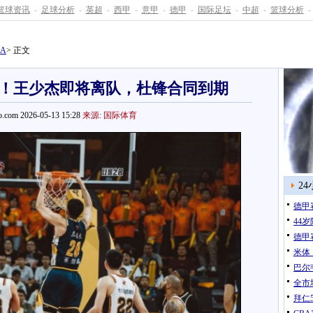
篮球资讯
-
足球分析
-
英超
-
西甲
-
意甲
-
德甲
-
国际足坛
-
中超
-
篮球分析
-
BA
> 正文
！王少杰即将离队，杜锋合同到期
.com 2026-05-13 15:28
来源: 国际体育
2
德甲
44
德甲
米体
巴尔
全市
拜仁