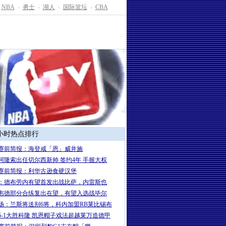
NBA
-
勇士
-
湖人
-
国际篮坛
-
CBA
4小时热点排行
赛前简报：海登咸「恩」威并施
岁阿隆索出任切尔西新帅 签约4年 手握大权
赛前简报：利华古逊食硬汉堡
：德布劳内有望首发出战比萨，内雷斯也
韦德部分合练复出在望，有望入选战毕尔
场：兰斯将送别6将，科内加盟RB莱比锡布
5-1大胜科隆 凯恩帽子戏法超越莱万造德甲