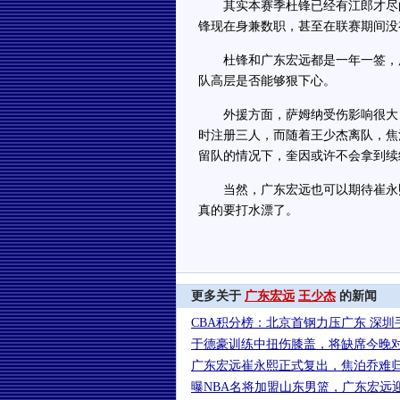
其实本赛季杜锋已经有江郎才尽的
锋现在身兼数职，甚至在联赛期间没
杜锋和广东宏远都是一年一签，所
队高层是否能够狠下心。
外援方面，萨姆纳受伤影响很大，
时注册三人，而随着王少杰离队，焦
留队的情况下，奎因或许不会拿到续
当然，广东宏远也可以期待崔永熙
真的要打水漂了。
更多关于
广东宏远
王少杰
的新闻
CBA积分榜：北京首钢力压广东 深圳
于德豪训练中扭伤膝盖，将缺席今晚
广东宏远崔永熙正式复出，焦泊乔难
曝NBA名将加盟山东男篮，广东宏远