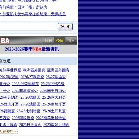
A赛前简报：深圳烈豹G1志在醒「狮」
赛前简报：国米「维」所欲为
：加亚肌肉受伤赛季提前结束，无缘战皇
昨日
今日
明日
2025-2026赛季
NBA
最新资讯
题报道
26美加墨世界盃
歐洲區外圍賽
亞洲區外圍賽
6-2027歐冠盃
2026-27歐霸盃
26-27歐協盃
5世冠盃
2025-26亞冠精英
25-26亞冠乙级
7亞洲盃
2025非洲國家盃
2026南美自由盃
5-26英足總盃
25-26德國盃
25-26意大利盃
5-26西班牙盃
25-26法國盃
25-26葡萄牙盃
5-26荷蘭盃
25-26比利時盃
25-26土耳其盃
6巴西盃
2026阿根廷盃
2026南美洲球會盃
6中國足協盃
2025日天皇盃
2025南韓足總盃
盃赛资料>>