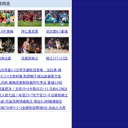
道精选
-0不莱梅
拜仁慕尼黑
切尔西0-1曼城
刺淘汰森
活塞胜骑士
骑士117-113活
德甲
|
弗赖堡4-1大胜RB莱比锡，金特
勒沃库森1-1汉堡无缘欧冠资格，法比奥-维
拜仁5-1大胜科隆 凯恩帽子戏法超越莱万造
足总杯-塞梅尼奥制胜裁判引争议 曼城1-0切
重返西决！文班19+6卡斯尔32+11 马刺4-2淘汰
进入抢七战！哈登23+7坎宁安21+8 活塞胜骑士
英超-范迪克两球难救主 维拉4-2利物浦锁定
韩旭7分钟3+2+2全能拒连两场0分 自由人大胜