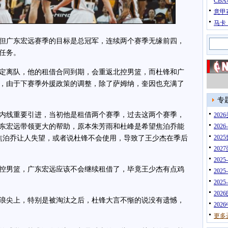
CB
意甲
马卡
广东宏远赛季的目标是总冠军，连续两个赛季无缘前四，
任务。
离队，他的租借合同到期，会重返北控男篮，而杜锋和广
，由于下赛季外援政策的调整，除了萨姆纳，奎因也充满了
专
线重要引进，当初他是租借两个赛季，过去这两个赛季，
20
东宏远带领更大的帮助，原本朱芳雨和杜峰是希望焦泊乔能
202
202
焦泊乔让人失望，或者说杜锋不会使用，导致了王少杰在季后
202
202
男篮，广东宏远应该不会继续租借了，毕竟王少杰有点鸡
202
202
202
尖上，特别是被淘汰之后，杜锋大言不惭的说没有遗憾，
202
更多