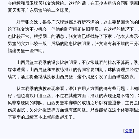
会继续和后卫球员张文逸续约。这样的话，在王少杰租借合同到期离
夏天离开广东男篮的第二名球员。
对于张文逸，很多广东球迷都是有所不满的，这主要是因为他的
给了张文逸不少机会，但他的防守问题依旧明显。在这样的情况下，
也比较正常。根据网上的消息，张文逸已经找好了下家，他本人表示
男篮的实力比较一般，后场的隐患比较明显，张文逸有着不错的三分
福建男篮一些帮助。
山西男篮本赛季的退步比较明显，不仅常规赛的排名不算高，季
媒体透露，山西男篮和主教练潘江的合同将要到期，球队管理层经过
续约，潘江将会继续执教山西男篮，这个消息引发了山西球迷热议。
从本赛季的执教表现来看，潘江在用人方面的确有些问题，比如
好，他也喜欢用迪亚洛。不过在其他方面，潘江的表现还是不错的，
风非常硬朗的球队。山西男篮本赛季的成绩之所以有些退步，主要是
伤病困扰，另外外援选择方面也有些问题。只要能够在这个休赛期里
下赛季的成绩基本上就能提起来了。
【
分享
】