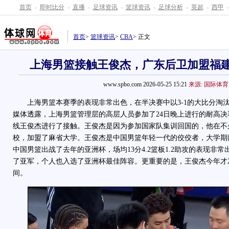
首页
-
即时比分
-
直播
-
足球资讯
-
篮球资讯
-
足球分析
-
英超
-
西甲
-
首页
>
篮球资讯
>
CBA
> 正文
上海男篮接触王俊杰，广东后卫加盟福建
www.spbo.com 2026-05-25 15:21
来源: 国际体育
上海男篮本赛季的表现非常出色，在半决赛中以3-1的大比分淘
媒体透露，上海男篮管理层的高层人员参加了24日晚上进行的耐高
线王俊杰进行了接触。王俊杰是因为参加国家队集训回国的，他在不
校，加盟了麻省大学。王俊杰是中国男篮年轻一代的佼佼者，大学期
中国男篮出战了去年的亚洲杯，场均13分4.2篮板1.2助攻的表现非
了亚军，个人也入选了亚洲杯最佳阵容。更重要的是，王俊杰今年才
间。