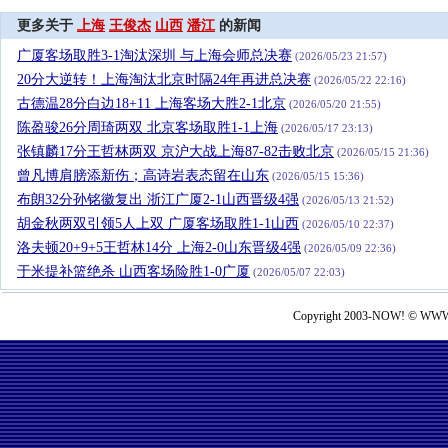
更多关于
上海
王俊杰
山西
潘江
的新闻
广厦客场取胜3-1淘汰深圳 与上海会师总决赛
(2026/05/23 21:57)
20分大逆转！上海淘汰北京时隔24年再进总决赛
(2026/05/22 22:16)
古德温28分白边18+11 上海客场大胜2-1北京
(2026/05/20 21:55)
陈盈骏26分周琦两双 北京客场取胜1-1上海
(2026/05/17 23:13)
张镇麟17分王哲林两双 京沪大战上海87-82击败北京
(2026/05/15 21:36)
曾凡博肩膀添新伤；高诗岩表态留在山东
(2026/05/15 15:36)
布朗32分孙铭徽复出 浙江广厦2-1山西晋级4强
(2026/05/13 21:52)
胡金秋两双引领5人上双 广厦客场取胜1-1山西
(2026/05/10 22:37)
洛夫顿20+9+5王哲林14分 上海2-0山东晋级4强
(2026/05/09 22:36)
于米提补篮绝杀 山西客场险胜1-0广厦
(2026/05/07 22:03)
Copyright 2003-NOW! © WWW