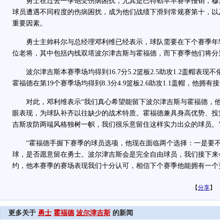
勇士在过去一季饱受伤病困扰，尤其是巴特勒早早赛季报销，穆
球员遭遇不同程度的伤病困扰，成为他们战绩下滑到常规赛第十，以
重要因素。
勇士主帅科尔与总经理邓利维已经表示，球队需要在下个赛季年
位老将，其中包括内线双塔波尔津吉斯与霍福德，而下赛季他们将分别
波尔津吉斯本赛季场均得到16.7分5.2篮板2.5助攻1.2盖帽表现
霍福德在第19个赛季场均得到8.3分4.9篮板2.6助攻1.1盖帽，他拥有
对此，邓利维表示“我们真心希望能留下波尔津吉斯与霍福德，他
眼表现，为球队补齐以往缺少的战术特质。霍福德兼具身高优势、投
吉斯攻防两端风格独树一帜，我们很乐意留住这样实力出众的球员。
“霍福德手握下赛季的球员选项，他现在面临两个选择：一是要不
球，是否愿意留在勇士。波尔津吉斯会是完全自由球员，我们接下来
约，他本赛季的赛场表现我们十分认可，相信下个赛季他能拥有一个
【
分享
】
更多关于
勇士
霍福德
波尔津吉斯
的新闻