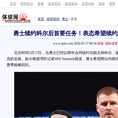
首页
-
即时比分
-
直播
-
足球资讯
-
篮球资讯
-
足球分析
-
英超
-
西甲
-
首页
>
篮球资讯
>
勇士
> 正文
勇士续约科尔后首要任务！表态希望续约
www.spbo.com 2026-05-17 09:54
来源: 国际体育
北京时间5月17日，当勇士已经以两年合同续约功勋主帅科尔，
员的去留。如今根据湾区记者Will Simonds报道，勇士希望两位
赛季能够回归。