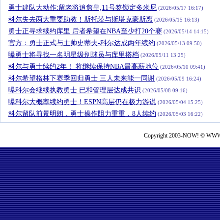
勇士建队大动作:留老将追詹皇,11号签锁定多米尼
(2026/05/17 16:17)
科尔失去两大重要助教！斯托茨与斯塔克豪斯离
(2026/05/15 16:13)
勇士正寻求续约库里 后者希望在NBA至少打20个赛
(2026/05/14 14:15)
官方：勇士正式与主帅史蒂夫-科尔达成两年续约
(2026/05/13 09:50)
曝勇士将寻找一名明星级别球员与库里搭档
(2026/05/11 13:25)
科尔与勇士续约2年！ 将继续保持NBA最高薪地位
(2026/05/10 09:41)
科尔希望格林下赛季回归勇士 三人未来能一同谢
(2026/05/09 16:24)
曝科尔会继续执教勇士 已和管理层达成共识
(2026/05/08 09:16)
曝科尔大概率续约勇士！ESPN高层仍在极力游说
(2026/05/04 15:25)
科尔留队前景明朗，勇士操作阻力重重，8人续约
(2026/05/03 16:22)
Copyright 2003-NOW! © WWW