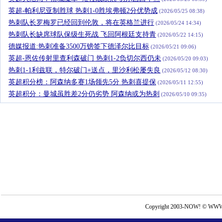
英超-帕利尼亚制胜球 热刺1-0胜埃弗顿2分优势成
(2026/05/25 08:38)
热刺队长罗梅罗已经回到伦敦，将在英格兰进行
(2026/05/24 14:34)
热刺队长缺席球队保级生死战 飞回阿根廷支持青
(2026/05/22 14:15)
德媒报道:热刺准备3500万镑签下德泽尔比目标
(2026/05/21 09:06)
英超-恩佐传射里查利森破门 热刺1-2负切尔西仍未
(2026/05/20 09:03)
热刺1-1利兹联，特尔破门+送点，里沙利松屡失良
(2026/05/12 08:30)
英超积分榜：阿森纳多赛1场领先5分 热刺喜提保
(2026/05/11 12:55)
英超积分：曼城虽胜差2分仍劣势 阿森纳或为热刺
(2026/05/10 09:35)
Copyright 2003-NOW! © WWW