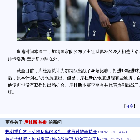
当地时间本周二，加纳国家队公布了出征世界杯的28人初选大名
帅卡洛斯-奎罗斯排除在外。
截至目前，库杜斯总计为加纳队出战了46场比赛，打进13粒进球
后，原本计划在3月伤愈复出。但是，库杜斯的恢复进程有些波折，
他便再也没有获得过出场机会。库杜斯本赛季至今共代表热刺出战了1
球。
【
分享
】
更多关于
库杜斯
热刺
的新闻
热刺重启签下萨维尼奥的谈判，球员对转会持开
(2026/05/26 14:42)
英超大结局：枪城魔军+维拉战欧冠 切尔西白干热
(2026/05/25 08:59)