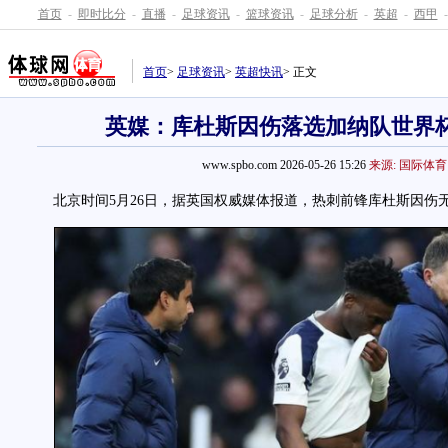
首页
-
即时比分
-
直播
-
足球资讯
-
篮球资讯
-
足球分析
-
英超
-
西甲
-
首页
>
足球资讯
>
英超快讯
> 正文
英媒：库杜斯因伤落选加纳队世界
www.spbo.com 2026-05-26 15:26
来源: 国际体育
北京时间5月26日，据英国权威媒体报道，热刺前锋库杜斯因伤