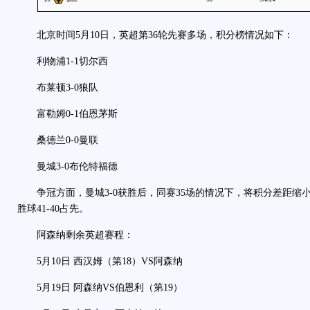
北京时间5月10日，英超第36轮先赛多场，积分榜情况如下：
利物浦1-1切尔西
布莱顿3-0狼队
富勒姆0-1伯恩茅斯
桑德兰0-0曼联
曼城3-0布伦特福德
争冠方面，曼城3-0获胜后，同赛35场的情况下，将积分差距缩小
胜球41-40占先。
阿森纳剩余英超赛程：
5月10日 西汉姆（第18）VS阿森纳
5月19日 阿森纳VS伯恩利（第19）