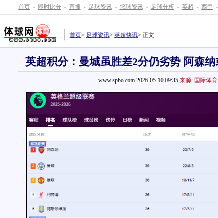
首页
-
即时比分
-
直播
-
足球资讯
-
篮球资讯
-
足球分析
-
英超
-
西甲
-
首页
>
足球资讯
>
英超快讯
> 正文
英超积分：曼城虽胜差2分仍劣势 阿森
www.spbo.com 2026-05-10 09:35
来源: 国际体育