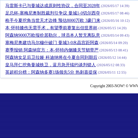
马雷斯卡已与曼城达成原则性协议，合同至2028年
(2026/05/17 14:39)
足总杯-塞梅尼奥制胜裁判引争议 曼城1-0切尔西夺
(2026/05/17 08:46)
枪手今夏挖角当世天才边锋 预估8000万欧 3豪门来
(2026/05/16 10:12)
本·怀特膝伤无需手术，有望季前赛复出但世界杯
(2026/05/15 14:20)
阿森纳9000万欧报价居勒尔，球员本人暂无离队意
(2026/05/14 09:43)
塞梅尼奥建功马尔穆什破门 曼城3-0水晶宫距阿森
(2026/05/14 09:20)
赛季报销 阿森纳官方：本-怀特内侧膝关节韧带严
(2026/05/13 08:41)
阿森纳女足后卫拉娅·科迪纳将在今夏合同到期后
(2026/05/12 14:44)
皇马拜仁挖角曼城铁卫，蓝月急开续约谈判锁人
(2026/05/12 08:33)
英超积分榜：阿森纳多赛1场领先5分 热刺喜提保
(2026/05/11 12:55)
Copyright 2003-NOW! © WWW