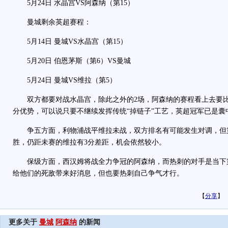
5月24日 水晶宫VS阿森纳（第15）
曼城剩余英超赛程：
5月14日 曼城VS水晶宫（第15）
5月20日 伯恩茅斯（第6）VS曼城
5月24日 曼城VS维拉（第5）
双方都要对战水晶宫，除此之外的2场，阿森纳的赛程看上去要比
分优势，可以说只要不继续发挥传统“掉链子”工艺，英超冠军已是囊
争五方面，利物浦战平维拉未战，双方排名有可能发生对调，但
胜，仍距未赛的维拉有3分差距，机会依然较小。
保级方面，西汉姆将战全力争冠的阿森纳，而热刺的对手是当下第
给他们的死敌带来好消息，但也要热刺自己争气才行。
【
分享
】
更多关于
曼城
阿森纳
的新闻