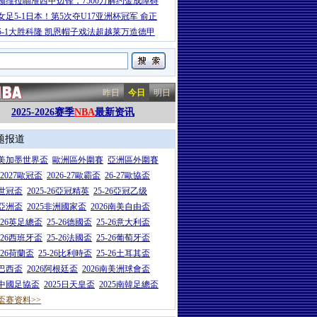
顿维拉瞄准西甲边锋，7500万解约金成障碍
女足5-1日本！第5次夺U17亚洲杯冠军 俞正
5-1大胜科隆 凯恩帽子戏法超越莱万造德甲
昨日
今日
明日
2025-2026赛季
NBA
最新资讯
题报道
26美加墨世界盃
歐洲區外圍賽
亞洲區外圍賽
6-2027歐冠盃
2026-27歐霸盃
26-27歐協盃
5世冠盃
2025-26亞冠精英
25-26亞冠乙级
7亞洲盃
2025非洲國家盃
2026南美自由盃
5-26英足總盃
25-26德國盃
25-26意大利盃
5-26西班牙盃
25-26法國盃
25-26葡萄牙盃
5-26荷蘭盃
25-26比利時盃
25-26土耳其盃
6巴西盃
2026阿根廷盃
2026南美洲球會盃
6中國足協盃
2025日天皇盃
2025南韓足總盃
盃赛资料>>