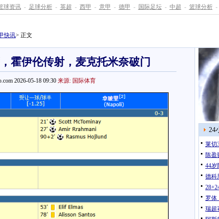
篮球资讯
-
足球分析
-
英超
-
西甲
-
意甲
-
德甲
-
国际足坛
-
中超
-
篮球分析
-
甲快讯
> 正文
比萨，霍伊伦传射，麦克托米奈破门
.com 2026-05-18 09:30
来源: 国际体育
2
莱切
陈盈
44
德科
28
罗体
瑞超