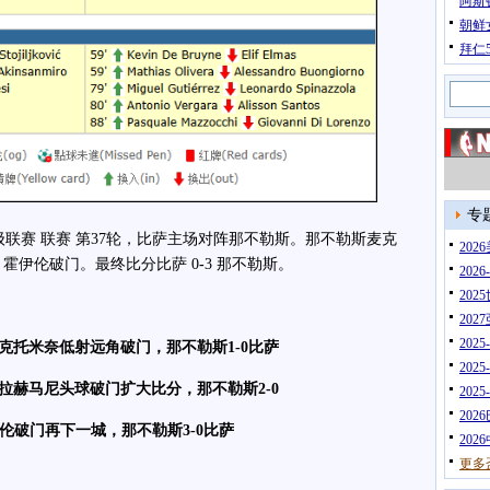
阿斯
朝鲜
拜仁
专
联赛 联赛 第37轮，比萨主场对阵那不勒斯。那不勒斯麦克
20
霍伊伦破门。最终比分比萨 0
-
3 那不勒斯。
202
202
202
202
克托米奈低射远角破门，那不勒斯1-0比萨
202
拉赫马尼头球破门扩大比分，那不勒斯2-0
202
202
伊伦破门再下一城，那不勒斯3-0比萨
202
更多