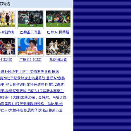
道精选
-1维罗纳
巴黎圣日耳曼
巴萨3-1贝蒂斯
4-3活塞
广厦111-102深
马刺淘汰森
NBA
|
米切尔26分坎宁安13分 骑士4-
惨遭补时绝平！意甲-劳塔罗失良机 国米
B费20助平纪录胖虎主场谢幕战 曼联3-2森林
法甲-登贝莱伤退巴尔科拉进球 巴黎1-2遭逆
西甲-拉菲尼亚双响 巴萨3-1贝蒂斯本赛季主
弗赖堡4-1大胜RB莱比锡，金特尔、马塔诺维
勒沃库森1-1汉堡无缘欧冠资格，法比奥-维
拜仁5-1大胜科隆 凯恩帽子戏法超越莱万造