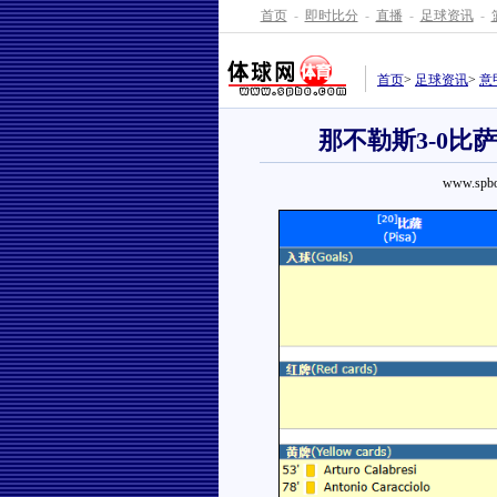
首页
-
即时比分
-
直播
-
足球资讯
-
首页
>
足球资讯
>
意
那不勒斯3-0
www.spbo