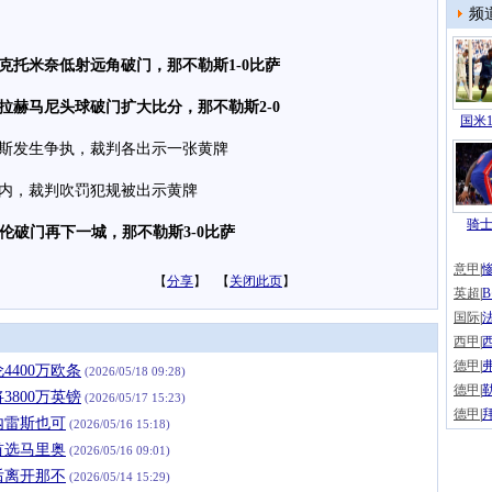
频
克托米奈低射远角破门，那不勒斯1-0比萨
拉赫马尼头球破门扩大比分，那不勒斯2-0
国米1
斯发生争执，裁判各出示一张黄牌
内，裁判吹罚犯规被出示黄牌
骑士
伊伦破门再下一城，那不勒斯3-0比萨
意甲
|
【
分享
】 【
关闭此页
】
英超
|
国际
|
西甲
|
德甲
|
400万欧条
(2026/05/18 09:28)
德甲
|
800万英镑
(2026/05/17 15:23)
德甲
|
内雷斯也可
(2026/05/16 15:18)
首选马里奥
(2026/05/16 09:01)
后离开那不
(2026/05/14 15:29)