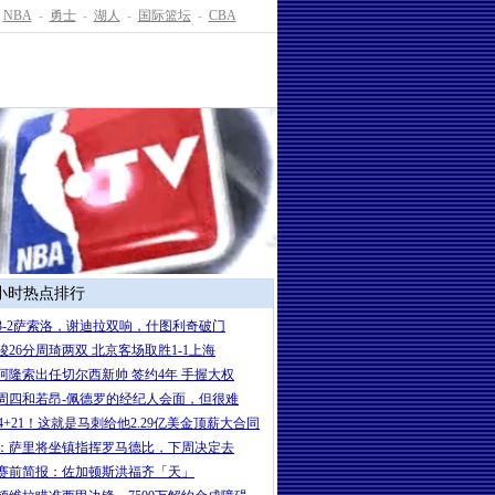
NBA
-
勇士
-
湖人
-
国际篮坛
-
CBA
4小时热点排行
3-2萨索洛，谢迪拉双响，什图利奇破门
骏26分周琦两双 北京客场取胜1-1上海
岁阿隆索出任切尔西新帅 签约4年 手握大权
周四和若昂-佩德罗的经纪人会面，但很难
+24+21！这就是马刺给他2.29亿美金顶薪大合同
：萨里将坐镇指挥罗马德比，下周决定去
赛前简报：佐加顿斯洪福齐「天」