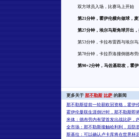
双方球员入场，比赛马上开始
第21分钟，霍伊伦横向做球，麦
第27分钟，埃尔马斯角球开出，
第53分钟，卡拉布雷西与埃尔马
第78分钟，卡拉乔洛撞倒德布劳
第90+2分钟，马佐基助攻，霍
更多关于
那不勒斯
比萨
的新闻
那不勒斯提前一轮获欧冠资格，霍伊伦4
霍伊伦曼联生涯倒计时，那不勒斯即将3
米体：德布劳内有望首发出战比萨，
全市场：那不勒斯接触哈利利，后防
斯基拉：可以确认卢卡库将在世界杯