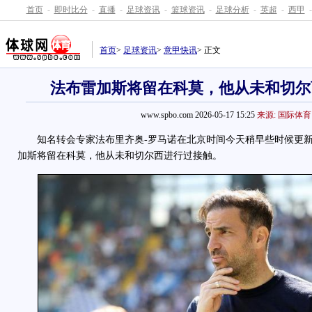
首页
-
即时比分
-
直播
-
足球资讯
-
篮球资讯
-
足球分析
-
英超
-
西甲
-
首页
>
足球资讯
>
意甲快讯
> 正文
法布雷加斯将留在科莫，他从未和切尔
www.spbo.com 2026-05-17 15:25
来源: 国际体育
知名转会专家法布里齐奥-罗马诺在北京时间今天稍早些时候更新
加斯将留在科莫，他从未和切尔西进行过接触。