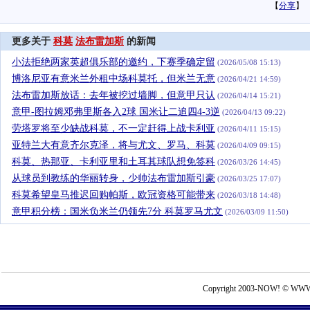
【
分享
】
更多关于
科莫
法布雷加斯
的新闻
小法拒绝两家英超俱乐部的邀约，下赛季确定留
(2026/05/08 15:13)
博洛尼亚有意米兰外租中场科莫托，但米兰无意
(2026/04/21 14:59)
法布雷加斯放话：去年被挖过墙脚，但意甲只认
(2026/04/14 15:21)
意甲-图拉姆邓弗里斯各入2球 国米让二追四4-3逆
(2026/04/13 09:22)
劳塔罗将至少缺战科莫，不一定赶得上战卡利亚
(2026/04/11 15:15)
亚特兰大有意齐尔克泽，将与尤文、罗马、科莫
(2026/04/09 09:15)
科莫、热那亚、卡利亚里和土耳其球队想免签科
(2026/03/26 14:45)
从球员到教练的华丽转身，少帅法布雷加斯引豪
(2026/03/25 17:07)
科莫希望皇马推迟回购帕斯，欧冠资格可能带来
(2026/03/18 14:48)
意甲积分榜：国米负米兰仍领先7分 科莫罗马尤文
(2026/03/09 11:50)
Copyright 2003-NOW! © WWW