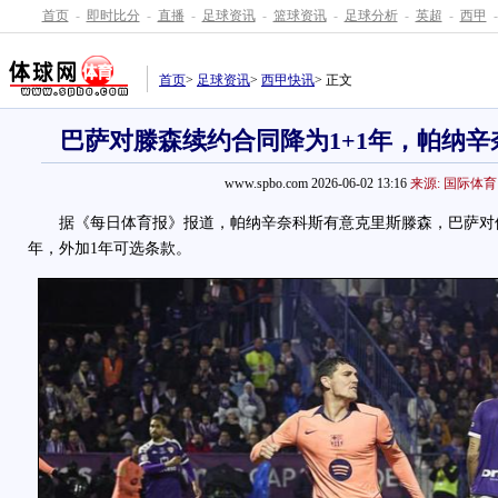
首页
-
即时比分
-
直播
-
足球资讯
-
篮球资讯
-
足球分析
-
英超
-
西甲
-
首页
>
足球资讯
>
西甲快讯
> 正文
巴萨对滕森续约合同降为1+1年，帕纳
www.spbo.com 2026-06-02 13:16
来源: 国际体育
据《每日体育报》报道，帕纳辛奈科斯有意
克里斯滕森
，巴萨对
年，外加1年可选条款。