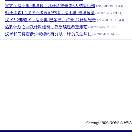
官方：法比奥-维埃拉、武什科维奇等6人结束租借
(2026/05/19 14:43)
勒沃库森1-1汉堡无缘欧冠资格，法比奥-维埃拉世
(2026/05/17 09:04)
汉堡3-2弗赖堡，法比奥-巴尔德、卢卡-武什科维奇
(2026/05/11 09:43)
热刺计划召回武什科维奇，汉堡续租希望渺茫
(2026/05/07 11:53)
汉堡和门将霍伊尔就续约有分歧，球员关注拜仁
(2026/04/22 14:39)
Copyright 2003-NOW! © WWW