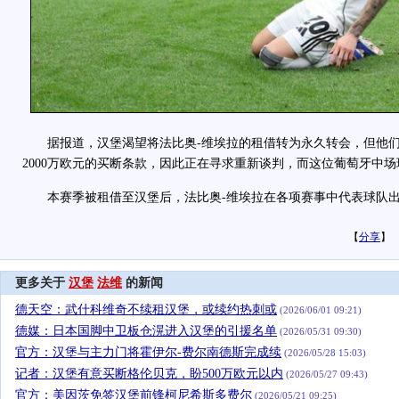
据报道，汉堡渴望将法比奥-维埃拉的租借转为永久转会，但他们
2000万欧元的买断条款，因此正在寻求重新谈判，而这位葡萄牙中
本赛季被租借至汉堡后，法比奥-维埃拉在各项赛事中代表球队出场
【
分享
】
更多关于
汉堡
法维
的新闻
德天空：武什科维奇不续租汉堡，或续约热刺或
(2026/06/01 09:21)
德媒：日本国脚中卫板仓滉进入汉堡的引援名单
(2026/05/31 09:30)
官方：汉堡与主力门将霍伊尔-费尔南德斯完成续
(2026/05/28 15:03)
记者：汉堡有意买断格伦贝克，盼500万欧元以内
(2026/05/27 09:43)
官方：美因茨免签汉堡前锋柯尼希斯多费尔
(2026/05/21 09:25)