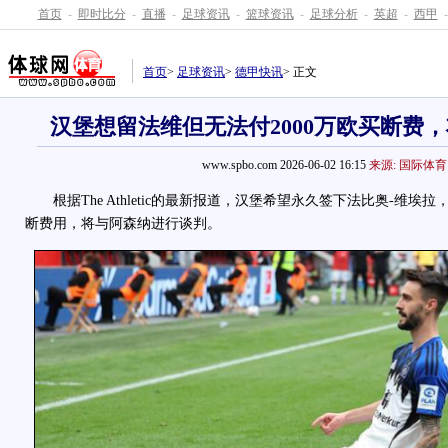
首页
-
即时比分
-
直播
-
足球资讯
-
篮球资讯
-
足球分析
-
英超
-
西甲
-
首页
>
足球资讯
>
德甲快讯
> 正文
汉堡想留法维但无法付2000万欧买断费
www.spbo.com 2026-06-02 16:15
来源: 国际体育
根据The Athletic的最新报道，汉堡希望永久签下法比奥-维埃拉
断费用，将与阿森纳进行谈判。