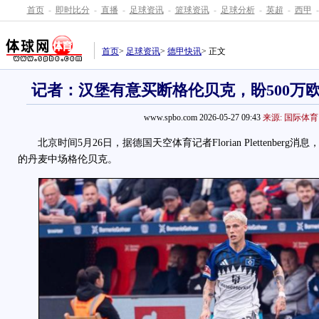
首页
-
即时比分
-
直播
-
足球资讯
-
篮球资讯
-
足球分析
-
英超
-
西甲
-
首页
>
足球资讯
>
德甲快讯
> 正文
记者：汉堡有意买断格伦贝克，盼500万
www.spbo.com 2026-05-27 09:43
来源: 国际体育
北京时间5月26日，据德国天空体育记者Florian Plettenber
的丹麦中场格伦贝克。