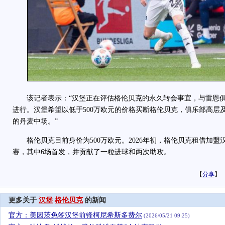
该记者表示：“汉堡正在评估格伦贝克的永久转会事宜，与雷恩俱
进行。汉堡希望以低于500万欧元的价格买断格伦贝克，俱乐部高层
的丹麦中场。”
格伦贝克目前身价为500万欧元。2026年初，格伦贝克租借加盟
赛，其中6场首发，并贡献了一粒进球和两次助攻。
【
分享
】
更多关于
汉堡
格伦贝克
的新闻
官方：美因茨免签汉堡前锋柯尼希斯多费尔
(2026/05/21 09:25)