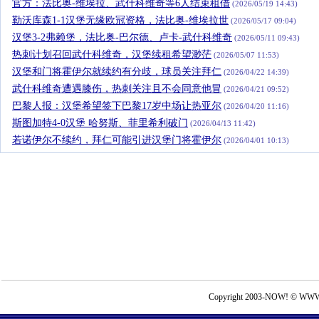
官方：法比奥-维埃拉、武什科维奇等6人结束租借
(2026/05/19 14:43)
勒沃库森1-1汉堡无缘欧冠资格，法比奥-维埃拉世
(2026/05/17 09:04)
汉堡3-2弗赖堡，法比奥-巴尔德、卢卡-武什科维奇
(2026/05/11 09:43)
热刺计划召回武什科维奇，汉堡续租希望渺茫
(2026/05/07 11:53)
汉堡和门将霍伊尔就续约有分歧，球员关注拜仁
(2026/04/22 14:39)
武什科维奇遭遇膝伤，热刺关注且不会同意他冒
(2026/04/21 09:52)
巴黎人报：汉堡希望签下巴黎17岁中场让热亚尔
(2026/04/20 11:16)
斯图加特4-0汉堡 哈努斯、菲里希利破门
(2026/04/13 11:42)
若诺伊尔不续约，拜仁可能引进汉堡门将霍伊尔
(2026/04/01 10:13)
Copyright 2003-NOW! © WWW