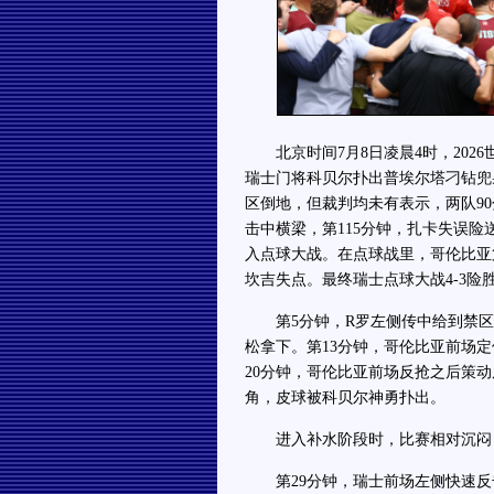
北京时间7月8日凌晨4时，2026
瑞士门将科贝尔扑出普埃尔塔刁钻兜
区倒地，但裁判均未有表示，两队90
击中横梁，第115分钟，扎卡失误险
入点球大战。在点球战里，哥伦比亚
坎吉失点。最终瑞士点球大战4-3险
第5分钟，R罗左侧传中给到禁区
松拿下。第13分钟，哥伦比亚前场
20分钟，哥伦比亚前场反抢之后策
角，皮球被科贝尔神勇扑出。
进入补水阶段时，比赛相对沉闷，
第29分钟，瑞士前场左侧快速反击