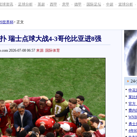
篮球资讯
-
足球分析
-
英超
-
西甲
-
意甲
-
德甲
-
国际足坛
-
中超
-
篮球分析
-
026世界杯
> 正文
扑 瑞士点球大战4-3哥伦比亚进8强
.com 2026-07-08 06:57
来源: 国际体育
2
申花
莱比
官方
费内
WN
勇士
4年