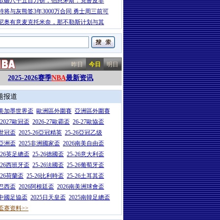
欲砸八千五百万镑，伯恩茅斯：克鲁皮非
特将与灰熊签3年3000万合同 勇士周三前可
尼奥有意麦克托米奈，那不勒斯计划与其
昨日
今日
明日
2025-2026赛季
NBA
最新资讯
题报道
26美加墨世界盃
歐洲區外圍賽
亞洲區外圍賽
6-2027歐冠盃
2026-27歐霸盃
26-27歐協盃
5世冠盃
2025-26亞冠精英
25-26亞冠乙级
7亞洲盃
2025非洲國家盃
2026南美自由盃
5-26英足總盃
25-26德國盃
25-26意大利盃
5-26西班牙盃
25-26法國盃
25-26葡萄牙盃
5-26荷蘭盃
25-26比利時盃
25-26土耳其盃
6巴西盃
2026阿根廷盃
2026南美洲球會盃
6中國足協盃
2025日天皇盃
2025南韓足總盃
盃赛资料>>