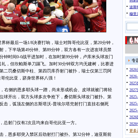
热刺
波斯
穆里
世界杯最后一场1/8决赛打响，瑞士对阵哥伦比亚，第20分钟，
射，下半场第49分钟、第89分钟，双方各有一次进攻球员禁
分钟时间0-0战平进加时，在加时第99分钟，卢库米头球攻门
专
送礼，但坎帕斯单刀踢飞。加时30分钟双方均无建树，比赛进
20
第二罚桑切斯中柱、第四罚库乔射门被扑，瑞士仅第三罚阿
202
胜哥伦比亚，跻身世界杯八强！
202
，右侧的恩多耶头球一蹭，尚未形成机会、皮球就被门将轻
202
定位球开出，双方头球多次争抢下，桑切斯头球攻门被扑。第
202
202
动反击，弧顶左侧的古斯塔沃-普埃尔塔兜射打门直挂右侧死
202
202
总射门仅有2次且均来自哥伦比亚一方。
202
更多
，恩多耶突入禁区后劲射打门被扑。第32分钟，迪亚斯前