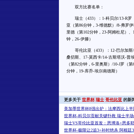
双方比赛名单：
瑞士（433）：1-科贝尔/13-R罗
亚（第86分钟，3-维德默）/8-弗罗伊勒
里德（第102分钟，23-阿姆杜尼）、1
钟，26-伊滕）
哥伦比亚（433）：12-巴尔加斯/2
桑切斯、17-莫西卡/14-古斯塔沃-普
（第82分钟，6-里奥斯）/10-J罗（
分钟，19-库乔-埃尔南德斯）
更多关于
世界杯
瑞士
哥伦比亚
的新
美加墨世界杯8强出炉：法摩西比上半
世界杯-科贝尔贡献关键扑救 瑞士半场
瑞士VS哥伦比亚首发：恩博洛+恩多耶
世界杯-极限让2追3+补时绝杀 阿根廷