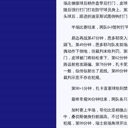
场左侧接球后稍作盘带后打门，皮球
随后强行打门打在防守球员身上。第
头球后，跟进的迪亚斯试图倒钩打门
半场比赛结束，两队0-0暂时打
易边再战第47分钟，恩多耶突入
踢飞。第49分钟，恩多耶与队友前
拽动作下倒地，但裁判未给判罚。第
门，皮球被门将轻松拿下。第62分
路远射抢攻踢偏。第78分钟，扎卡
一般，似传似射出了底线。第89分
裁判示意不存在犯规。
第90+1分钟，扎卡直塞球给到禁
最终常规90分钟结束，两队各只有
加时赛上半场，哥伦比亚稍微占据
中，桑切斯侧身扫射踢高。不过哥伦
犯规，第99分钟，瑞士前场角球开出