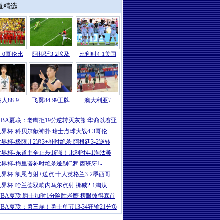
道精选
-0哥伦比
阿根廷3-2埃及
比利时4-1美国
人88-9
飞翼84-99王牌
澳大利亚7
NBA
|
NBA夏联：爵士34分狂胜雷霆保
NBA夏联：老鹰拒19分逆转灭灰熊 华裔以赛亚
世界杯-科贝尔献神扑 瑞士点球大战4-3哥伦
世界杯-极限让2追3+补时绝杀 阿根廷3-2逆转
世界杯-东道主全止步16强！比利时4-1淘汰美
世界杯-梅里诺补时绝杀送别C罗 西班牙1-
世界杯-凯恩点射+送点 十人英格兰3-2墨西哥
世界杯-哈兰德双响内马尔点射 挪威2-1淘汰
NBA夏联:爵士加时1分险胜老鹰 榜眼彼得森首
NBA夏联：勇三崩！勇士单节13-34狂输21分负