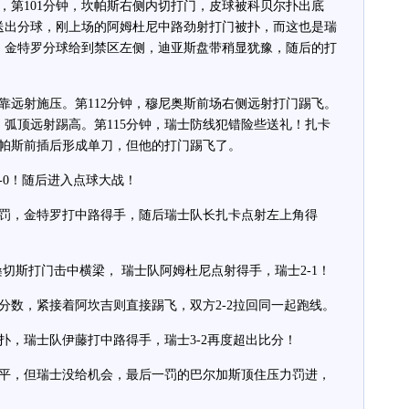
，第101分钟，坎帕斯右侧内切打门，皮球被科贝尔扑出底
底送出分球，刚上场的阿姆杜尼中路劲射打门被扑，而这也是瑞
钟，金特罗分球给到禁区左侧，迪亚斯盘带稍显犹豫，随后的打
远射施压。第112分钟，穆尼奥斯前场右侧远射打门踢飞。
、弧顶远射踢高。第115分钟，瑞士防线犯错险些送礼！扎卡
帕斯前插后形成单刀，但他的打门踢飞了。
-0！随后进入点球大战！
，金特罗打中路得手，随后瑞士队长扎卡点射左上角得
斯打门击中横梁， 瑞士队阿姆杜尼点射得手，瑞士2-1！
，紧接着阿坎吉则直接踢飞，双方2-2拉回同一起跑线。
，瑞士队伊藤打中路得手，瑞士3-2再度超出比分！
，但瑞士没给机会，最后一罚的巴尔加斯顶住压力罚进，