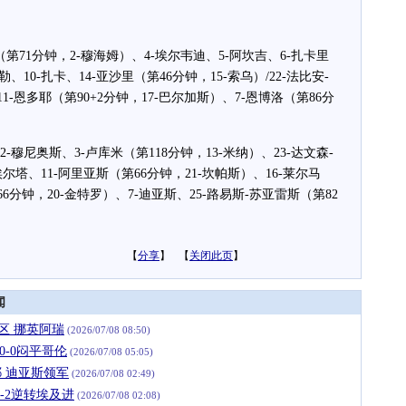
（第71分钟，2-穆海姆）、4-埃尔韦迪、5-阿坎吉、6-扎卡里
、10-扎卡、14-亚沙里（第46分钟，15-索乌）/22-法比安-
1-恩多耶（第90+2分钟，17-巴尔加斯）、7-恩博洛（第86分
-穆尼奥斯、3-卢库米（第118分钟，13-米纳）、23-达文森-
埃尔塔、11-阿里亚斯（第66分钟，21-坎帕斯）、16-莱尔马
第66分钟，20-金特罗）、7-迪亚斯、25-路易斯-苏亚雷斯（第82
【
分享
】 【
关闭此页
】
闻
区 挪英阿瑞
(2026/07/08 08:50)
0-0闷平哥伦
(2026/07/08 05:05)
 迪亚斯领军
(2026/07/08 02:49)
3-2逆转埃及进
(2026/07/08 02:08)