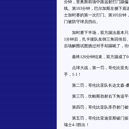
分钟，里奥斯前场中路远射打门踢偏
线。第103分钟，巴尔加斯左侧下
士加时赛的第一次打门。第105分
门被防守球员挡出。
加时赛下半场，双方踢法基本只靠
1分钟后，扎卡接队友倒三角回传后
后场解围试图挑过对手却踢呲了，坎
最终120分钟结束，双方踢成了0
点球大战，第一罚，哥伦比亚先罚
手，1-1！
第二罚，哥伦比亚队长达文森-桑切
第三罚，坎帕斯劲射右下角追平分数
第四罚，哥伦比亚队库乔射门被扑
第五罚，哥伦比亚迪亚斯破门扳平
瑞士4-3胜出！