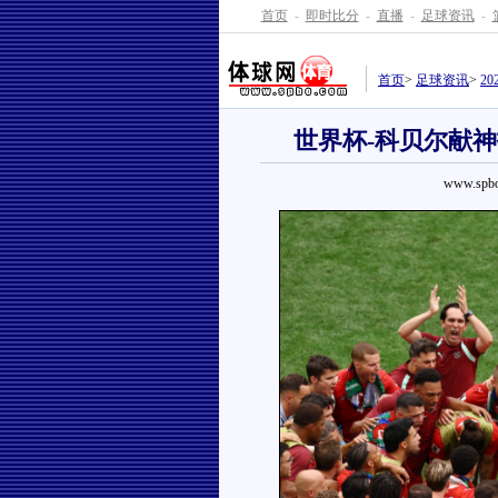
首页
-
即时比分
-
直播
-
足球资讯
-
首页
>
足球资讯
>
2
世界杯-科贝尔献神
www.spbo