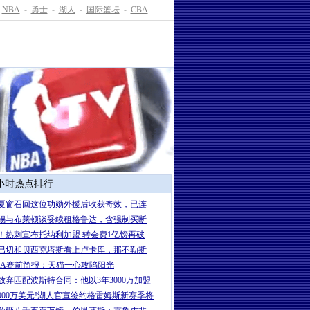
NBA
-
勇士
-
湖人
-
国际篮坛
-
CBA
4小时热点排行
夏窗召回这位功勋外援后收获奇效，已连
锡与布莱顿谈妥续租格鲁达，含强制买断
！热刺宣布托纳利加盟 转会费1亿镑再破
巴切和贝西克塔斯看上卢卡库，那不勒斯
BA赛前简报：天猫一心攻陷阳光
放弃匹配波斯特合同：他以3年3000万加盟
6000万美元!湖人官宣签约格雷姆斯新赛季将