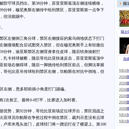
被防守球员挡出。第38分钟，苏亚雷斯弧顶左侧连续横移，
频
39分钟，穆尼奥斯右侧传中给到禁区，苏亚雷斯第一点争下
，但没能踢中。
平。
瑞士0
禁区左侧倒三角分球，禁区右侧接应的索乌倒地状态下打门
场左侧撞墙配合后试图突入禁区，但在穆尼奥斯手上有轻微拉
59分钟，迪亚斯禁区左侧背身拿住皮球，随后转身抽射打
钟，扎卡持球被断，随后哥伦比亚快速反击，苏亚雷斯弧顶中
自由
里亚前场右侧得球，随后一脚挑传给到禁区前点，但脚法掌握
NBA
|
钟，哥伦比亚吊传球给到禁区右侧，坎帕斯在对抗中倒地，但
2026
|
2026
|
区右侧，恩多耶前插小角度打门踢偏。
2026
|
2026
|
2次射正、最终0-0打平，比赛进入加时赛。
2026
|
2026
|
优势，第92分钟，哥伦比亚前场定位球开出，禁区混战之
NBA
|
比亚球员坎帕斯在争抢过程中倒在禁区，裁判示意没有点球
NBA
|
，卢库米甩头攻门，皮球经门将一蹭后打在了横梁上。第100