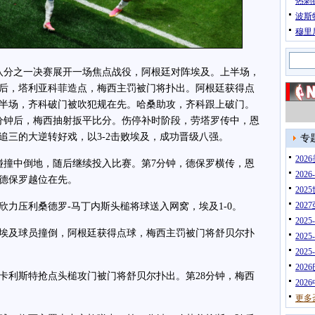
热刺
波斯
穆里
杯八分之一决赛展开一场焦点战役，阿根廷对阵埃及。上半场，
后，塔利亚科菲造点，梅西主罚被门将扑出。阿根廷获得点
半场，齐科破门被吹犯规在先。哈桑助攻，齐科跟上破门。
分钟后，梅西抽射扳平比分。伤停补时阶段，劳塔罗传中，恩
追三的大逆转好戏，以3-2击败埃及，成功晋级八强。
专
20
撞中倒地，随后继续投入比赛。第7分钟，德保罗横传，恩
202
德保罗越位在先。
202
202
力压利桑德罗-马丁内斯头槌将球送入网窝，埃及1-0。
202
埃及球员撞倒，阿根廷获得点球，梅西主罚被门将舒贝尔扑
202
202
202
利斯特抢点头槌攻门被门将舒贝尔扑出。第28分钟，梅西
202
更多