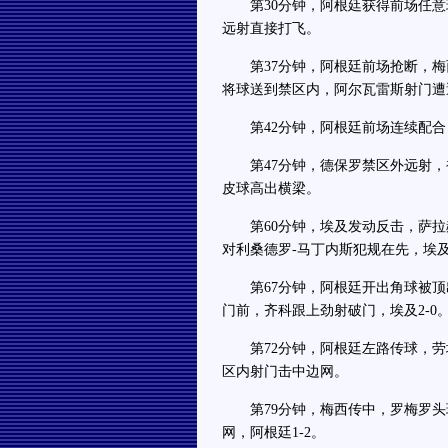
第30分钟，阿根廷获得前场任意球
远射直接打飞。
第37分钟，阿根廷前场抢断，梅西
将球送到禁区内，阿尔瓦雷斯射门遭
第42分钟，阿根廷前场连续配合，
第47分钟，德保罗禁区外远射，被
皮球高出横梁。
第60分钟，埃及发动反击，萨拉赫
对利桑德罗-马丁内斯犯规在先，埃
第67分钟，阿根廷开出角球被顶
门前，齐科跟上劲射破门，埃及2-0
第72分钟，阿根廷左路传球，劳塔
区内射门击中边网。
第79分钟，梅西传中，罗梅罗头
网，阿根廷1-2。