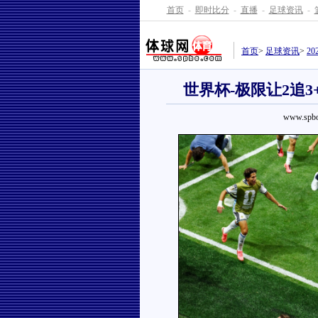
首页
-
即时比分
-
直播
-
足球资讯
-
首页
>
足球资讯
>
2
世界杯-极限让2追3
www.spbo