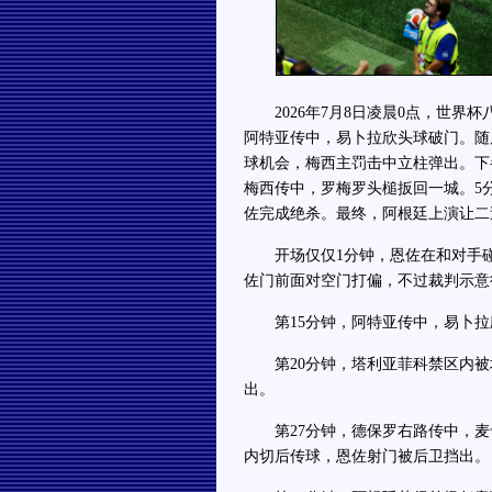
2026年7月8日凌晨0点，世界
阿特亚传中，易卜拉欣头球破门。随
球机会，梅西主罚击中立柱弹出。下
梅西传中，罗梅罗头槌扳回一城。5
佐完成绝杀。最终，阿根廷上演让二
开场仅仅1分钟，恩佐在和对手碰
佐门前面对空门打偏，不过裁判示意
第15分钟，阿特亚传中，易卜拉欣
第20分钟，塔利亚菲科禁区内被
出。
第27分钟，德保罗右路传中，麦卡
内切后传球，恩佐射门被后卫挡出。