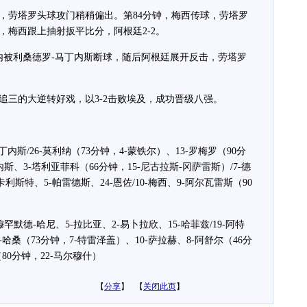
劳塔罗头球攻门稍稍偏出。第84分钟，梅西传球，劳塔罗
，梅西跟上抽射扳平比分，阿根廷2-2。
被利桑德罗-马丁内斯断球，随后阿根廷展开反击，劳塔罗
三的大逆转好戏，以3-2击败埃及，成功晋级八强。
内斯/26-莫利纳（73分钟，4-蒙铁尔）、13-罗梅罗（90分
内斯、3-塔利亚菲科（66分钟，15-尼古拉斯-冈萨雷斯）/7-德
卡利斯特、5-帕雷德斯、24-恩佐/10-梅西、9-阿尔瓦雷斯（90
-穆罕默德-哈尼、5-拉比亚、2-易卜拉欣、15-哈菲兹/19-阿特
12-哈桑（73分钟，7-特雷泽盖）、10-萨拉赫、8-阿舒尔（46分
（80分钟，22-马尔穆什）
【
分享
】 【
关闭此页
】