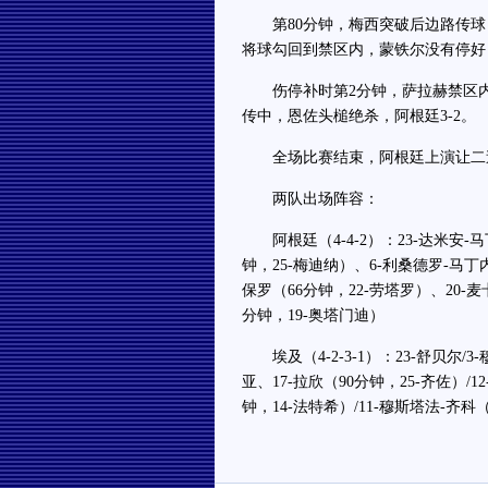
第80分钟，梅西突破后边路传球，
将球勾回到禁区内，蒙铁尔没有停好
伤停补时第2分钟，萨拉赫禁区内
传中，恩佐头槌绝杀，阿根廷3-2。
全场比赛结束，阿根廷上演让二追
两队出场阵容：
阿根廷（4-4-2）：23-达米安-马丁
钟，25-梅迪纳）、6-利桑德罗-马丁
保罗（66分钟，22-劳塔罗）、20-麦
分钟，19-奥塔门迪）
埃及（4-2-3-1）：23-舒贝尔/3
亚、17-拉欣（90分钟，25-齐佐）/
钟，14-法特希）/11-穆斯塔法-齐科