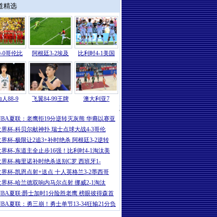
道精选
-0哥伦比
阿根廷3-2埃及
比利时4-1美国
人88-9
飞翼84-99王牌
澳大利亚7
NBA
|
NBA夏联：爵士34分狂胜雷霆保
NBA夏联：老鹰拒19分逆转灭灰熊 华裔以赛亚
世界杯-科贝尔献神扑 瑞士点球大战4-3哥伦
世界杯-极限让2追3+补时绝杀 阿根廷3-2逆转
世界杯-东道主全止步16强！比利时4-1淘汰美
世界杯-梅里诺补时绝杀送别C罗 西班牙1-
世界杯-凯恩点射+送点 十人英格兰3-2墨西哥
世界杯-哈兰德双响内马尔点射 挪威2-1淘汰
NBA夏联:爵士加时1分险胜老鹰 榜眼彼得森首
NBA夏联：勇三崩！勇士单节13-34狂输21分负