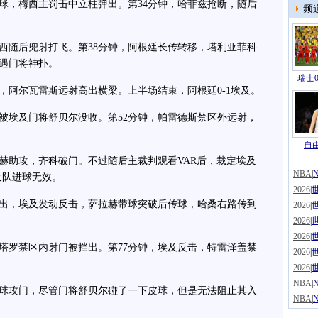
，梅西主罚击中立柱弹出。第34分钟，哈菲兹抢断，随后
频
随后兜射打飞。第38分钟，阿根廷长传转移，塔利亚菲科
遇门将神扑。
瑞士0
阿尔瓦雷斯远射高出横梁。上半场结束，阿根廷0-1埃及。
埃及门将舒贝尔没收。第52分钟，帕雷德斯禁区外远射，
自由
助攻，齐科破门。不过随后主裁判观看VAR后，裁定埃及
NBA
|
及队进球无效。
2026
|
出，埃及发动反击，萨拉赫带球突破后传球，哈桑右路传到
2026
|
。
2026
|
2026
|
罗禁区内射门被挡出。第77分钟，埃及反击，特雷泽盖禁
2026
|
2026
|
NBA
|
球攻门，尽管门将舒贝尔碰了一下皮球，但是无法阻止其入
NBA
|