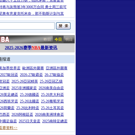
欲砸八千五百万镑，伯恩茅斯：克鲁皮非
特将与灰熊签3年3000万合同 勇士周三前可
尼奥有意麦克托米奈，那不勒斯计划与其
昨日
今日
明日
2025-2026赛季
NBA
最新资讯
题报道
26美加墨世界盃
歐洲區外圍賽
亞洲區外圍賽
6-2027歐冠盃
2026-27歐霸盃
26-27歐協盃
5世冠盃
2025-26亞冠精英
25-26亞冠乙级
7亞洲盃
2025非洲國家盃
2026南美自由盃
5-26英足總盃
25-26德國盃
25-26意大利盃
5-26西班牙盃
25-26法國盃
25-26葡萄牙盃
5-26荷蘭盃
25-26比利時盃
25-26土耳其盃
6巴西盃
2026阿根廷盃
2026南美洲球會盃
6中國足協盃
2025日天皇盃
2025南韓足總盃
盃赛资料>>