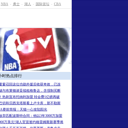
NBA
-
勇士
-
湖人
-
国际篮坛
-
CBA
4小时热点排行
夏窗召回这位功勋外援后收获奇效，已连
锡与布莱顿谈妥续租格鲁达，含强制买断
！热刺宣布托纳利加盟 转会费1亿镑再破
巴切和贝西克塔斯看上卢卡库，那不勒斯
BA赛前简报：天猫一心攻陷阳光
放弃匹配波斯特合同：他以3年3000万加盟
6000万美元!湖人官宣签约格雷姆斯新赛季将