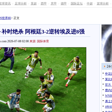
篮球资讯
-
足球分析
-
英超
-
西甲
-
意甲
-
德甲
-
国际足坛
-
中超
-
篮球分析
-
026世界杯
> 正文
+补时绝杀 阿根廷3-2逆转埃及进8强
.com 2026-07-08 02:08
来源: 国际体育
2
申花
莱比
官方
费内
WN
勇士
4年