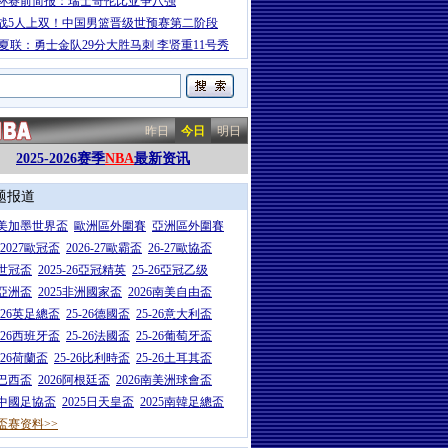
杯赛前简报：瑞士哥伦比亚争八强
战5人上双！中国男篮晋级世预赛第二阶段
A夏联：勇士金队29分大胜马刺 李贤重11号秀
昨日
今日
明日
2025-2026赛季
NBA
最新资讯
题报道
26美加墨世界盃
歐洲區外圍賽
亞洲區外圍賽
6-2027歐冠盃
2026-27歐霸盃
26-27歐協盃
5世冠盃
2025-26亞冠精英
25-26亞冠乙级
7亞洲盃
2025非洲國家盃
2026南美自由盃
5-26英足總盃
25-26德國盃
25-26意大利盃
5-26西班牙盃
25-26法國盃
25-26葡萄牙盃
5-26荷蘭盃
25-26比利時盃
25-26土耳其盃
6巴西盃
2026阿根廷盃
2026南美洲球會盃
6中國足協盃
2025日天皇盃
2025南韓足總盃
盃赛资料>>