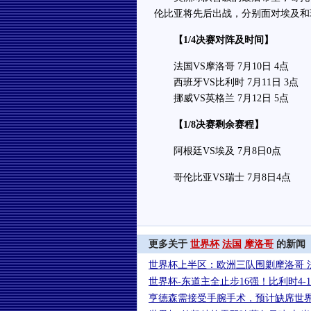
伦比亚将先后出战，分别面对埃及和
【1/4决赛对阵及时间】
法国VS摩洛哥 7月10日 4点
西班牙VS比利时 7月11日 3点
挪威VS英格兰 7月12日 5点
【1/8决赛剩余赛程】
阿根廷VS埃及 7月8日0点
哥伦比亚VS瑞士 7月8日4点
更多关于
世界杯
法国
摩洛哥
的新闻
世界杯上半区：欧洲三队围剿摩洛哥 
世界杯-东道主全止步16强！比利时4-
亨德森需接受手腕手术，预计缺席世