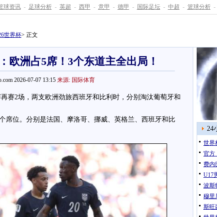
篮球资讯
-
足球分析
-
英超
-
西甲
-
意甲
-
德甲
-
国际足坛
-
中超
-
篮球分析
-
026世界杯
> 正文
队：欧洲占5席！3个东道主全出局！
.com 2026-07-07 13:15
来源: 国际体育
赛再赛2场，两支欧洲劲旅西班牙和比利时，分别淘汰葡萄牙和
6个席位。分别是法国、摩洛哥、挪威、英格兰、西班牙和比
2
世界
官方
费内
U1
波斯
穆里
斯旺