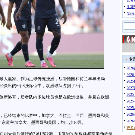
世界
生死
NB
专
20
202
大赢家。作为足球传统强洲，尽管德国和荷兰早早出局，
202
经决出的6个8强席位中，欧洲球队占据了5个。
202
202
摩洛哥，后者队内多位球员也是在欧洲出生，并且在欧洲
202
202
202
已经结束的比赛中，加拿大、巴拉圭、巴西、墨西哥和美
202
个东道主加拿大、墨西哥和美国，均止步16强。
更多
天最后进行的2场1/8决赛，卫冕冠军阿根廷和南美劲旅哥