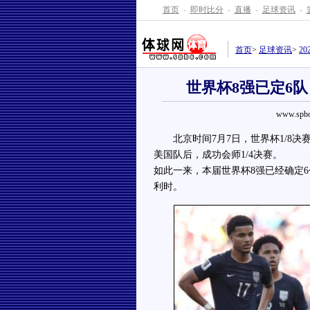
首页
-
即时比分
-
直播
-
足球资讯
-
首页
>
足球资讯
>
2
世界杯8强已定6
www.spbo
北京时间7月7日，世界杯1/8决
美国队后，成功会师1/4决赛。
如此一来，本届世界杯8强已经确定
利时。