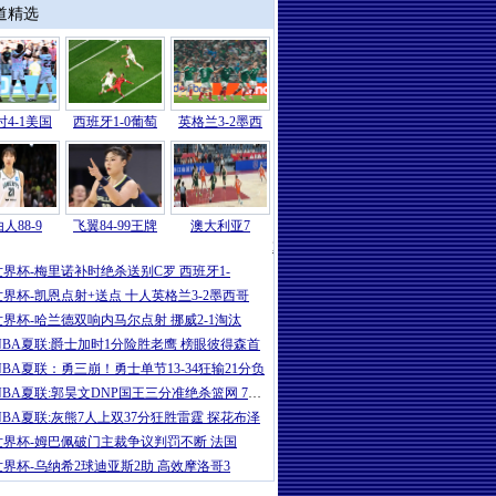
道精选
4-1美国
西班牙1-0葡萄
英格兰3-2墨西
人88-9
飞翼84-99王牌
澳大利亚7
2026
|
世界杯-东道主全止步16强！比利时
世界杯-梅里诺补时绝杀送别C罗 西班牙1-
世界杯-凯恩点射+送点 十人英格兰3-2墨西哥
世界杯-哈兰德双响内马尔点射 挪威2-1淘汰
NBA夏联:爵士加时1分险胜老鹰 榜眼彼得森首
NBA夏联：勇三崩！勇士单节13-34狂输21分负
NBA夏联:郭昊文DNP国王三分准绝杀篮网 7号秀
NBA夏联:灰熊7人上双37分狂胜雷霆 探花布泽
世界杯-姆巴佩破门主裁争议判罚不断 法国
世界杯-乌纳希2球迪亚斯2助 高效摩洛哥3