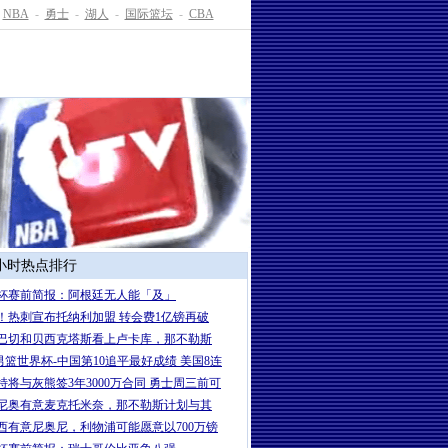
NBA
-
勇士
-
湖人
-
国际篮坛
-
CBA
4小时热点排行
杯赛前简报：阿根廷无人能「及」
！热刺宣布托纳利加盟 转会费1亿镑再破
巴切和贝西克塔斯看上卢卡库，那不勒斯
7男篮世界杯-中国第10追平最好成绩 美国8连
特将与灰熊签3年3000万合同 勇士周三前可
尼奥有意麦克托米奈，那不勒斯计划与其
西有意尼奥尼，利物浦可能愿意以700万镑