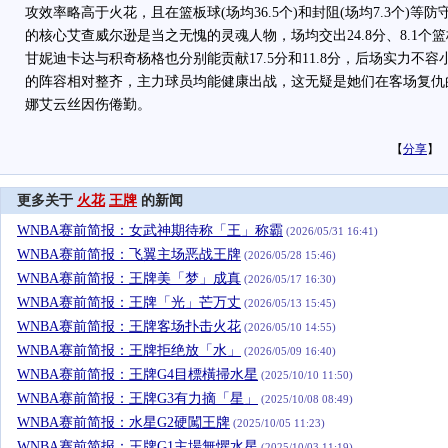
攻效率略高于火花，且在篮板球(场均36.5个)和封阻(场均7.3个)
的核心艾查威尔逊是当之无愧的灵魂人物，场均交出24.8分、8.1个篮
甘妮迪卡达与积奇杨格也分别能贡献17.5分和11.8分，后场实力不
的阵容相对整齐，主力球员均能健康出战，这无疑是她们在客场复仇
娜艾云丝因伤倦勤。
【
分享
】
更多关于
火花
王牌
的新闻
WNBA赛前简报：女武神期待称「王」称霸
(2026/05/31 16:41)
WNBA赛前简报：飞翼主场恶战王牌
(2026/05/28 15:46)
WNBA赛前简报：王牌美「梦」成真
(2026/05/17 16:30)
WNBA赛前简报：王牌「光」芒万丈
(2026/05/13 15:45)
WNBA赛前简报：王牌客场扑击火花
(2026/05/10 14:55)
WNBA赛前简报：王牌拒绝放「水」
(2026/05/09 16:40)
WNBA赛前简报：王牌G4目標橫掃水星
(2025/10/10 11:50)
WNBA赛前简报：王牌G3有力摘「星」
(2025/10/08 08:49)
WNBA赛前简报：水星G2硬闖王牌
(2025/10/05 11:23)
WNBA赛前简报：王牌G1主場無懼水星
(2025/10/03 11:19)