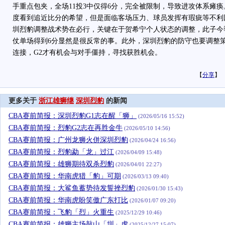
手重点包夹，全场11投3中仅得6分，完全被限制，导致进攻体系瘫
度看到追近比分的希望，但是面临客场压力、球员发挥有瑕疵等不利
圳烈豹调整战术势在必行，关键在于贺希宁个人状态的调整，此子今季
仗单场得到6分显然是很反常的事。此外，深圳烈豹的防守也要调整
连接，G2才有机会与对手僵持，寻找获胜机会。
【
分享
】
更多关于
浙江雄狮继
深圳烈豹
的新闻
CBA赛前简报：深圳烈豹G1志在醒「狮」
(2026/05/16 15:52)
CBA赛前简报：烈豹G2志在再胜金牛
(2026/05/10 14:56)
CBA赛前简报：广州龙狮火併深圳烈豹
(2026/04/24 16:56)
CBA赛前简报：烈豹勐「龙」过江
(2026/04/09 15:48)
CBA赛前简报：雄狮期待双杀烈豹
(2026/04/01 22:27)
CBA赛前简报：华南虎猎「豹」可期
(2026/03/13 09:40)
CBA赛前简报：大鲨鱼蓄势待发誓挫烈豹
(2026/01/30 15:43)
CBA赛前简报：华南虎盼笑傲广东打比
(2026/01/07 09:20)
CBA赛前简报：飞豹「烈」火重生
(2025/12/29 10:46)
CBA赛前简报：雄狮主场敲山「圳」虎
(2025/12/27 15:07)