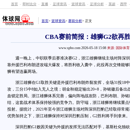
首页
-
即时比分
-
直播
-
足球资讯
-
篮球资讯
-
足球分析
-
英超
-
西甲
-
首页
>
篮球资讯
>
赛前分析
> 正文
CBA赛前简报：雄狮G2欲再
www.spbo.com 2026-05-18 15:08
来源: 国际体育
週一晚上，中职联季后赛准决赛G2，浙江雄狮继续主场对阵深圳
靠外援巴利布朗进攻端大爆发，将胜利收入囊中，此役再次交锋能够
狮有望连赢两场。
浙江雄狮在G1取胜关键是外援巴利布朗炸裂发挥，全场31投18中狂
攻，三分15中8如入无人之境；胡金秋稳定输出20+8，孙铭徽后备出战
血锁定胜局。浙江雄狮体系完善，偏向阵地战攻防，巴利布朗、孙铭
结，这套战术体系保持较强的竞争力。防守端，浙江雄狮将继续重点
投射。据统计，2021年至今浙江雄狮主场对阵深圳烈豹已经取得常
优势加持之下，浙江雄狮保持对深圳烈豹压制，G2胜利将手到拿来。
深圳烈豹G1败因关键为外援的发挥无法匹配对手，基斯杜化独砍3