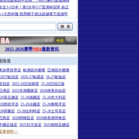
顿维拉瞄准西甲边锋，7500万解约金成障碍
女足5-1日本！第5次夺U17亚洲杯冠军 俞正
5-1大胜科隆 凯恩帽子戏法超越莱万造德甲
昨日
今日
明日
2025-2026赛季
NBA
最新资讯
题报道
26美加墨世界盃
歐洲區外圍賽
亞洲區外圍賽
6-2027歐冠盃
2026-27歐霸盃
26-27歐協盃
5世冠盃
2025-26亞冠精英
25-26亞冠乙级
7亞洲盃
2025非洲國家盃
2026南美自由盃
5-26英足總盃
25-26德國盃
25-26意大利盃
5-26西班牙盃
25-26法國盃
25-26葡萄牙盃
5-26荷蘭盃
25-26比利時盃
25-26土耳其盃
6巴西盃
2026阿根廷盃
2026南美洲球會盃
6中國足協盃
2025日天皇盃
2025南韓足總盃
盃赛资料>>