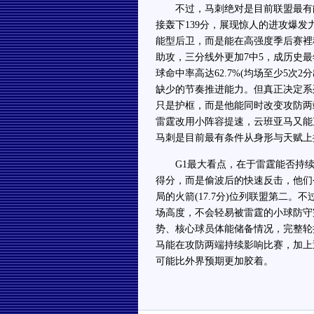
不过，马刺绝对是目前联盟最有能
接轰下139分，展现惊人的进攻爆
能型后卫，而是能在高强度季后赛裡稳
助攻，三分线外更加7中5，成历史最年
球命中率高达62.7%(均场至少5
缺少的节奏推进能力。但真正决定系
只是护框，而是他能同时改变攻防两
雷霆改用小阵容提速，云班亚马又能
马刺是目前最有条件从身形与天赋上
G1最大看点，在于雷霆能否持续
得分，而是偷波后的快速反击，他们
局的火箭(17.7分)位列联盟第二
场高度，不会轻易被雷霆的小球防守
势、核心球员体能储备情况，完整轮
马能在攻防两端持续影响比赛，加上
可能比外界预期更加胶着。