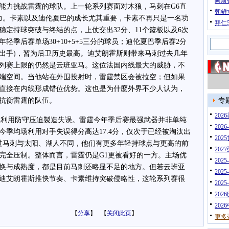
阿斯
力挑战雷霆的球队。上一轮系列赛面对木狼，马刺在G6直
朝鲜
发力。卡素以及迪伦夏巴的成长尤其重要，卡素不再只是一名功
拜仁
定持球突破与终结的点，上仗交出32分、11个篮板以及6次
轻季后赛单场30+10+5+5三分的球员；迪伦夏巴季后赛2分
次2分出手)，暂为后卫历史最高。迪艾朗霍斯则带来马刺过去几年
列赛上限的仍然是云班亚马。这位法国内线最大的威胁，不
端空间。当他站在外围投射时，雷霆禁区会被拉空；但如果
直接在内线形成错位优势。这也是为什麼外界不少人认为，
抗衡雷霆的队伍。
专
20
利用防守压迫製造失误。雷霆今年季后赛最强武器并非单纯
202
今季均场利用对手失误得分高达17.4分，仅次于已经被淘汰出
202
。不过马刺与太阳、湖人不同，他们有更多年轻持球点与更高的前
202
完全压制。整体而言，雷霆仍是G1更被看好的一方。主场优
202
换与成熟度，都是目前马刺还略显不足的地方。但若云班亚
202
迪艾朗霍斯推快节奏、卡素维持突破侵略性，这轮系列赛很
202
202
202
【
分享
】 【
关闭此页
】
更多