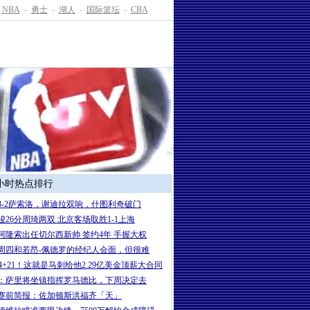
NBA
-
勇士
-
湖人
-
国际篮坛
-
CBA
4小时热点排行
3-2萨索洛，谢迪拉双响，什图利奇破门
骏26分周琦两双 北京客场取胜1-1上海
岁阿隆索出任切尔西新帅 签约4年 手握大权
周四和若昂-佩德罗的经纪人会面，但很难
+24+21！这就是马刺给他2.29亿美金顶薪大合同
：萨里将坐镇指挥罗马德比，下周决定去
赛前简报：佐加顿斯洪福齐「天」