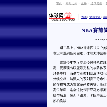
首页
-
即时比分
-
直播
-
足球资讯
-
首页
>
篮球资讯
>
赛
NBA赛前
www.spbo
週二早上，NBA迎来西决G1的较
赛没有遇到任何困难，体能充沛且拥
雷霆今年季后赛至今保持八连胜，
赛，更展现出联盟最完整的攻防体系
只是单打，而是节奏控制以及博取犯
外线空档，与湖人的系列赛三分命中
的存在将成为雷霆系列赛关键。贺姆
高位策应，这会迫使云班亚马必须离
线与后卫，像A.卡路素、卡臣华莱
苏柏伤缺。