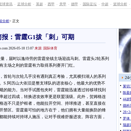
篮球资讯
-
足球分析
-
英超
-
西甲
-
意甲
-
德甲
-
国际足坛
-
中超
-
篮球分析
-
前分析
> 正文
简报：雷霆G1拔「刺」可期
.com 2026-05-18 15:07
来源: 国际体育
量，届时以逸待劳的雷霆坐镇主场迎战马刺。雷霆头2轮系列
有主场之利的雷霆有力取得系列赛开门红。
首轮与次轮几乎没有遇到真正考验，尤其横扫湖人的系列
2
。S.阿历山大依旧是整支球队的进攻核心，他最大的优势不
莱切
规的能力。当对手试图包夹时，雷霆能迅速透过转移球找到
陈盈
率超过四成，转换进攻效率更是联盟顶级。此外，贺姆格连
44
格连不只是护框者，他能拉开空间、持球推进，甚至直接在
德科
开禁区。雷霆最可怕的地方在于，他们拥有大量能换防的锋
28
士都能持续对持球人施压，让对手很难舒服进攻。阵容方面，
罗体
瑞超