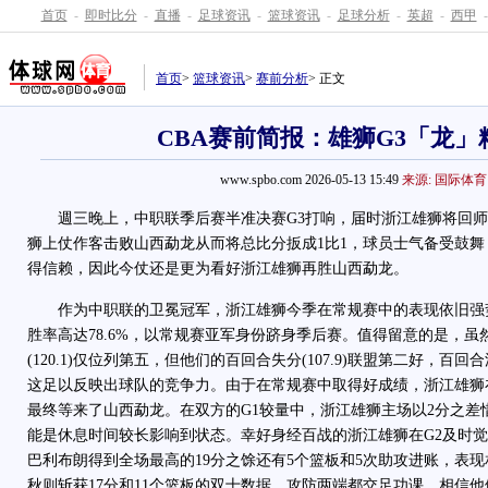
首页
-
即时比分
-
直播
-
足球资讯
-
篮球资讯
-
足球分析
-
英超
-
西甲
-
首页
>
篮球资讯
>
赛前分析
> 正文
CBA赛前简报：雄狮G3「龙」
www.spbo.com 2026-05-13 15:49
来源: 国际体育
週三晚上，中职联季后赛半准决赛G3打响，届时浙江雄狮将回师
狮上仗作客击败山西勐龙从而将总比分扳成1比1，球员士气备受鼓
得信赖，因此今仗还是更为看好浙江雄狮再胜山西勐龙。
作为中职联的卫冕冠军，浙江雄狮今季在常规赛中的表现依旧强势，
胜率高达78.6%，以常规赛亚军身份跻身季后赛。值得留意的是，
(120.1)仅位列第五，但他们的百回合失分(107.9)联盟第二好，百回合
这足以反映出球队的竞争力。由于在常规赛中取得好成绩，浙江雄狮
最终等来了山西勐龙。在双方的G1较量中，浙江雄狮主场以2分之差
能是休息时间较长影响到状态。幸好身经百战的浙江雄狮在G2及时觉
巴利布朗得到全场最高的19分之馀还有5个篮板和5次助攻进账，表
秋则斩获17分和11个篮板的双十数据，攻防两端都交足功课，相信