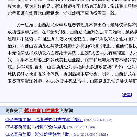
腹大患。更为利好的是，浙江雄狮今季主场表现抢眼，常规赛主场胜率
此番回师主场再战山西勐龙，浙江雄狮理应值得看高一线。
另一边厢，山西勐龙今季常规赛表现并不算出色，最终仅录得22胜
成绩晋级季后赛。在12进8阶段，山西勐龙面对的是青岛雄鹰，虽然
过程并不轻鬆，G1通过加时赛才惊险获胜，而G2则以3分之差力挫
治力。即使山西勐龙在与浙江雄狮系列赛的G1爆冷取胜，但他们很快
中无论篮板抑或助攻方面都处于劣势，正选5人当中只有葛昭宝一人得
账，如果不是后备上阵的咸美杜迪亚路、张宁和焦海龙有着不错的表
底。从G2可以看出，山西勐龙让对手抢到太多进攻篮板(18个)，让
球队必须尽快正视这个问题，否则后果不堪设想。另外，山西勐龙在
卫冕冠军浙江雄狮，在G3这场生死战当中，山西勐龙恐怕只能失望
【
分享
】
更多关于
浙江雄狮
山西勐龙
的新闻
CBA赛前简报：深圳烈豹G1志在醒「狮」
(2026/05/16 15:52)
CBA赛前简报：雄狮G2激斗勐龙
(2026/05/10 15:00)
CBA赛前简报：浙江雄狮好生「勐」G1
(2026/05/07 15:25)