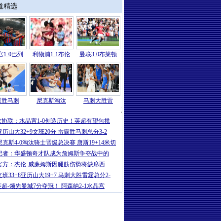
道精选
1-0巴列
利物浦1-1布伦
曼联3-0布莱顿
霆胜马刺
尼克斯淘汰
马刺大胜雷
NBA
|
文班28+10SGA15分 雷霆3节
欧协联：水晶宫1-0创造历史！英超有望包揽
亚历山大32+9文班20分 雷霆胜马刺总分3-2
尼克斯4-0淘汰骑士晋级总决赛 唐斯19+14米切
记者：华盛顿奇才队成为詹姆斯争夺战中的
官方：杰伦-威廉姆斯因腿筋伤势将缺席西
文班33+8亚历山大19+7 马刺大胜雷霆总分2-
英超-领先曼城7分夺冠！ 阿森纳2-1水晶宫