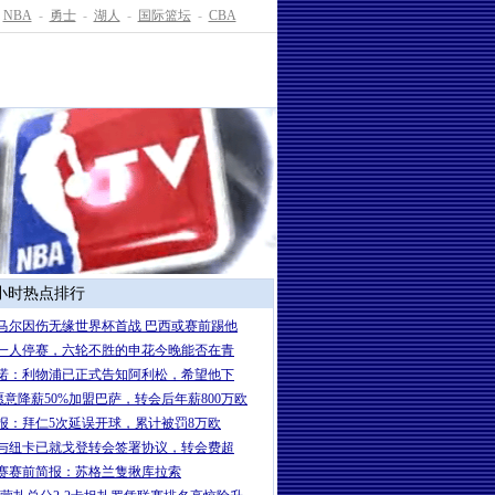
NBA
-
勇士
-
湖人
-
国际篮坛
-
CBA
4小时热点排行
马尔因伤无缘世界杯首战 巴西或赛前踢他
一人停赛，六轮不胜的申花今晚能否在青
诺：利物浦已正式告知阿利松，希望他下
愿意降薪50%加盟巴萨，转会后年薪800万欧
报：拜仁5次延误开球，累计被罚8万欧
与纽卡已就戈登转会签署协议，转会费超
赛赛前简报：苏格兰隻揪库拉索