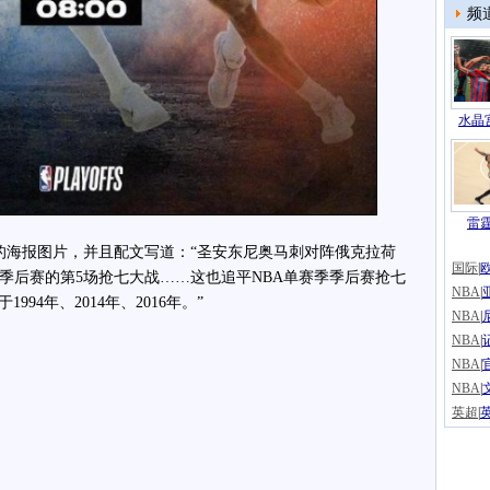
频
水晶宫
雷
海报图片，并且配文写道：“圣安东尼奥马刺对阵俄克拉荷
国际
|
季后赛的第5场抢七大战……这也追平NBA单赛季季后赛抢七
NBA
|
94年、2014年、2016年。”
NBA
|
NBA
|
NBA
|
NBA
|
英超
|