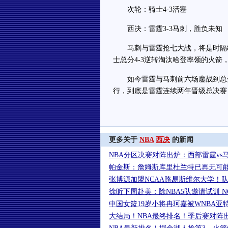
次轮：骑士4-3活塞
西决：雷霆3-3马刺，胜负未知
马刺与雷霆抢七大战，将是时隔8年
士总分4-3逆转淘汰哈登率领的火箭
如今雷霆与马刺前六场鏖战到总分3
行，到底是雷霆连续两年晋级总决赛
更多关于
NBA
西决
的新闻
NBA分区决赛对阵出炉：西部雷霆vs
帕金斯：詹姆斯库里杜兰特已再无可能
张博源加盟NCAA路易斯维尔大学！队
徐昕下周赴美：除NBA5队邀请试训 N
中国女篮19岁小将冉珂嘉被WNBA亚
大结局！NBA最终排名！季后赛对阵