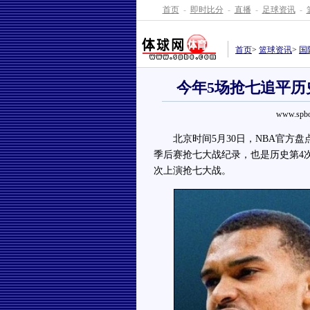
首页
-
即时比分
-
直播
-
足球资讯
-
首页
>
篮球资讯
>
国
今年5场抢七追平历
www.spbo
北京时间5月30日，NBA官方盘
季后赛抢七大战纪录，也是历史第4
次上演抢七大战。