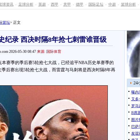
篮球资讯
-
足球分析
-
英超
-
西甲
-
意甲
-
德甲
-
国际足坛
-
中超
-
篮球分析
-
际篮坛
> 正文
史纪录 西决时隔8年抢七刺雷谁晋级
.com 2026-05-30 08:47
来源: 国际体育
点本赛季的季后赛5轮抢七大战，已经追平NBA历史单赛季的
次季后赛出现5轮抢七大战，而雷霆与马刺将是西决时隔8年再
2
曝内
又多
罗马
B席
图片
巴萨
友谊