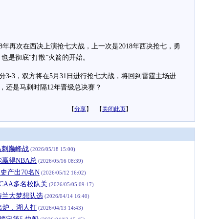
再次在西决上演抢七大战，上一次是2018年西决抢七，勇
，也是彻底“打散”火箭的开始。
-3，双方将在5月31日进行抢七大战，将回到雷霆主场进
，还是马刺时隔12年晋级总决赛？
【
分享
】 【
关闭此页
】
马刺巅峰战
(2026/05/18 15:00)
赢得NBA总
(2026/05/16 08:39)
史产出70名N
(2026/05/12 16:02)
CAA多名校队关
(2026/05/05 09:17)
特兰大梦想队选
(2026/04/14 16:40)
出炉，湖人打
(2026/04/13 14:43)