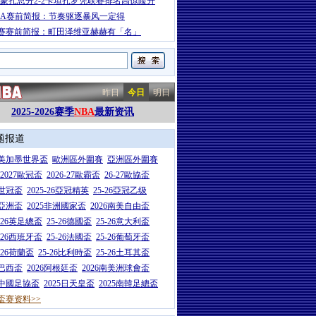
-蒙扎总分2-2卡坦扎罗凭联赛排名高惊险升
BA赛前简报：节奏驱逐暴风一定得
赛赛前简报：町田泽维亚赫赫有「名」
昨日
今日
明日
2025-2026赛季
NBA
最新资讯
题报道
26美加墨世界盃
歐洲區外圍賽
亞洲區外圍賽
6-2027歐冠盃
2026-27歐霸盃
26-27歐協盃
5世冠盃
2025-26亞冠精英
25-26亞冠乙级
7亞洲盃
2025非洲國家盃
2026南美自由盃
5-26英足總盃
25-26德國盃
25-26意大利盃
5-26西班牙盃
25-26法國盃
25-26葡萄牙盃
5-26荷蘭盃
25-26比利時盃
25-26土耳其盃
6巴西盃
2026阿根廷盃
2026南美洲球會盃
6中國足協盃
2025日天皇盃
2025南韓足總盃
盃赛资料>>