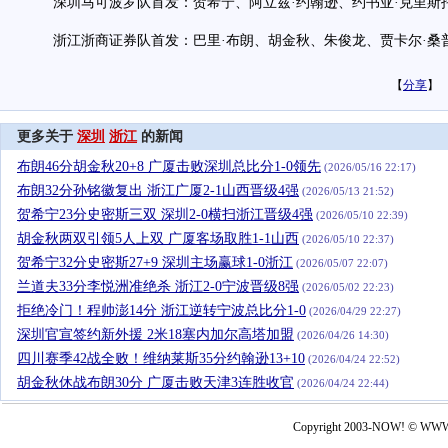
深圳马可波罗队首发：贺希宁、阿立兹·约翰逊、约书亚·克里斯
浙江浙商证券队首发：巴里·布朗、胡金秋、朱俊龙、贾卡尔·桑
【
分享
】
更多关于
深圳
浙江
的新闻
布朗46分胡金秋20+8 广厦击败深圳总比分1-0领先
(2026/05/16 22:17)
布朗32分孙铭徽复出 浙江广厦2-1山西晋级4强
(2026/05/13 21:52)
贺希宁23分史密斯三双 深圳2-0横扫浙江晋级4强
(2026/05/10 22:39)
胡金秋两双引领5人上双 广厦客场取胜1-1山西
(2026/05/10 22:37)
贺希宁32分史密斯27+9 深圳主场赢球1-0浙江
(2026/05/07 22:07)
兰道夫33分李悦洲准绝杀 浙江2-0宁波晋级8强
(2026/05/02 22:23)
拒绝冷门！程帅澎14分 浙江逆转宁波总比分1-0
(2026/04/29 22:27)
深圳官宣签约新外援 2米18塞内加尔高塔加盟
(2026/04/26 14:30)
四川赛季42战全败！维纳莱斯35分约翰逊13+10
(2026/04/24 22:52)
胡金秋休战布朗30分 广厦击败天津3连胜收官
(2026/04/24 22:44)
Copyright 2003-NOW! © WWW