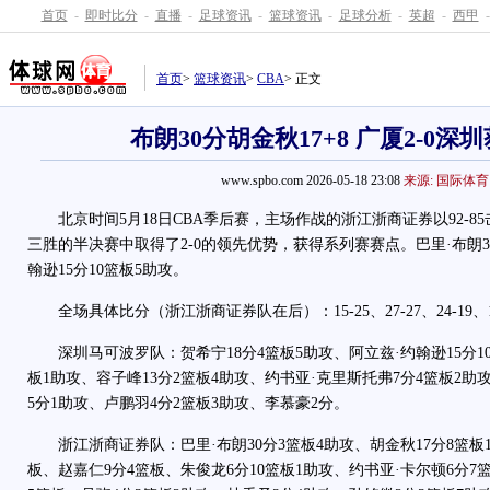
首页
-
即时比分
-
直播
-
足球资讯
-
篮球资讯
-
足球分析
-
英超
-
西甲
-
首页
>
篮球资讯
>
CBA
> 正文
布朗30分胡金秋17+8 广厦2-0深
www.spbo.com 2026-05-18 23:08
来源: 国际体育
北京时间5月18日CBA季后赛，主场作战的浙江浙商证券以92-8
三胜的半决赛中取得了2-0的领先优势，获得系列赛赛点。巴里·布朗3
翰逊15分10篮板5助攻。
全场具体比分（浙江浙商证券队在后）：15-25、27-27、24-19、1
深圳马可波罗队：贺希宁18分4篮板5助攻、阿立兹·约翰逊15分10
板1助攻、容子峰13分2篮板4助攻、约书亚·克里斯托弗7分4篮板2助
5分1助攻、卢鹏羽4分2篮板3助攻、李慕豪2分。
浙江浙商证券队：巴里·布朗30分3篮板4助攻、胡金秋17分8篮板1
板、赵嘉仁9分4篮板、朱俊龙6分10篮板1助攻、约书亚·卡尔顿6分7