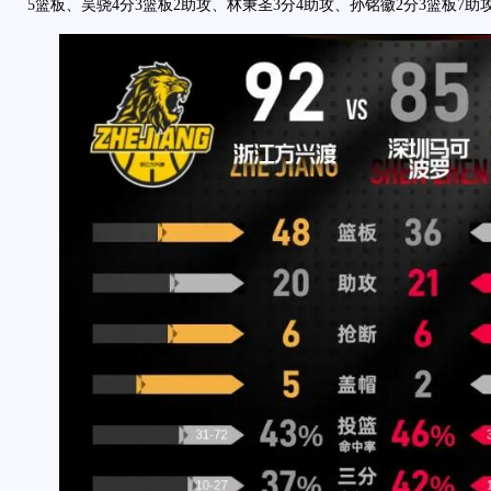
5篮板、吴骁4分3篮板2助攻、林秉圣3分4助攻、孙铭徽2分3篮板7助