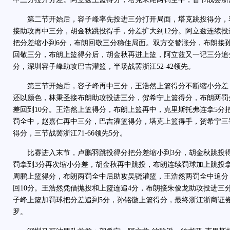
第二节开始后，容子峰率先投进三分打开局面，塔克跳投得分，容
接助攻再中三分，胡金秋跳投得手，分差扩大到12分。阿立兹连续
把分差缩小到6分，布朗回敬三分稳住局面。双方交替涨分，布朗接
回敬三分，布朗上篮得分后，胡金秋再进上篮，阿立兹又一记三分追
分，深圳容子峰助攻巴吉灌篮，半场战罢浙江52-42领先。
第三节开始后，容子峰再中三分，王浩然上篮得分不断缩小分差
还以颜色，林秉圣接布朗助攻投进三分，贺希宁上篮得分，布朗两罚
差回到10分。王浩然上篮得分，布朗上篮再中，克里斯托弗连拿5分
罚全中，赵嘉仁再中三分，巴吉灌篮得分，塔克上篮得手，贺希宁三
得分，三节战罢浙江71-66领先5分。
比赛进入末节，卢鹏羽跳投得分把分差缩小到3分，胡金秋跳投得
罚拿到3分再次缩小分差，胡金秋再中跳投，布朗连续罚球加上跳投拿
周鹏上篮得分，布朗两罚全中后助攻吴骁灌篮，王浩然两罚全中追分
回10分。王浩然凭借抛投和上篮连追4分，布朗接朱俊龙助攻投进三
子峰上篮加罚球把分差追到5分，孙铭徽上篮得分，最终浙江浙商证券主
罗。