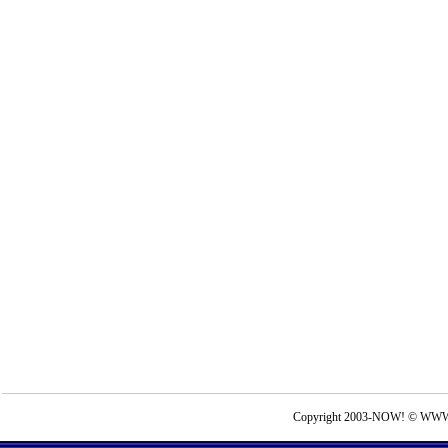
Copyright 2003-NOW! © WWW