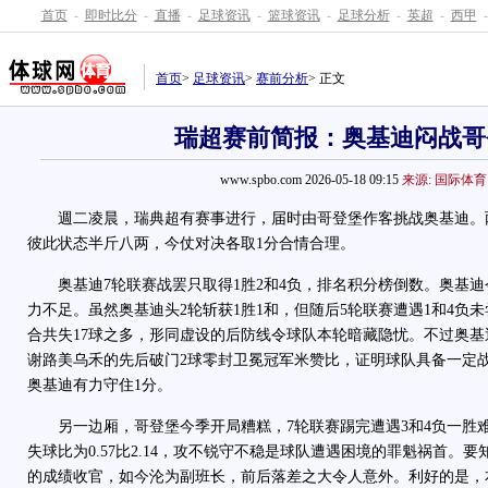
首页
-
即时比分
-
直播
-
足球资讯
-
篮球资讯
-
足球分析
-
英超
-
西甲
-
首页
>
足球资讯
>
赛前分析
> 正文
瑞超赛前简报：奥基迪闷战哥
www.spbo.com 2026-05-18 09:15
来源: 国际体育
週二凌晨，瑞典超有赛事进行，届时由哥登堡作客挑战奥基迪。
彼此状态半斤八两，今仗对决各取1分合情合理。
奥基迪7轮联赛战罢只取得1胜2和4负，排名积分榜倒数。奥基迪今
力不足。虽然奥基迪头2轮斩获1胜1和，但随后5轮联赛遭遇1和4负
合共失17球之多，形同虚设的后防线令球队本轮暗藏隐忧。不过奥
谢路美乌禾的先后破门2球零封卫冕冠军米赞比，证明球队具备一定
奥基迪有力守住1分。
另一边厢，哥登堡今季开局糟糕，7轮联赛踢完遭遇3和4负一胜
失球比为0.57比2.14，攻不锐守不稳是球队遭遇困境的罪魁祸首。
的成绩收官，如今沦为副班长，前后落差之大令人意外。利好的是，