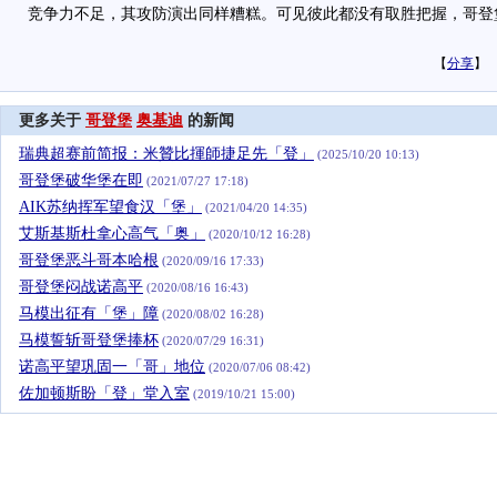
竞争力不足，其攻防演出同样糟糕。可见彼此都没有取胜把握，哥登
【
分享
】
更多关于
哥登堡
奥基迪
的新闻
瑞典超赛前简报：米贊比揮師捷足先「登」
(2025/10/20 10:13)
哥登堡破华堡在即
(2021/07/27 17:18)
AIK苏纳挥军望食汉「堡」
(2021/04/20 14:35)
艾斯基斯杜拿心高气「奥」
(2020/10/12 16:28)
哥登堡恶斗哥本哈根
(2020/09/16 17:33)
哥登堡闷战诺高平
(2020/08/16 16:43)
马模出征有「堡」障
(2020/08/02 16:28)
马模誓斩哥登堡捧杯
(2020/07/29 16:31)
诺高平望巩固一「哥」地位
(2020/07/06 08:42)
佐加顿斯盼「登」堂入室
(2019/10/21 15:00)