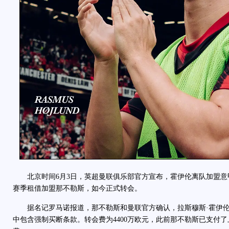
北京时间6月3日，英超曼联俱乐部官方宣布，霍伊伦离队加盟意
赛季租借加盟那不勒斯，如今正式转会。
据名记罗马诺报道，那不勒斯和曼联官方确认，拉斯穆斯·霍伊伦
中包含强制买断条款。转会费为4400万欧元，此前那不勒斯已支付了