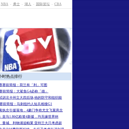
NBA
-
勇士
-
湖人
-
国际篮坛
-
CBA
4小时热点排行
赛赛前简报：荷兰有「利」可图
A赛前简报：大鲨鱼G4必称「雄」
试训北卡州立大四后场,他的防守和组织能
A赛前简报：马刺纽约人短兵相接G1
索执念引援落地，4豪门争抢尤文飞翼悬念
：皇马1.86亿欧签4新援，均无缘世界杯
、曼城、利物浦追帕莱 亚特兰大只考虑超