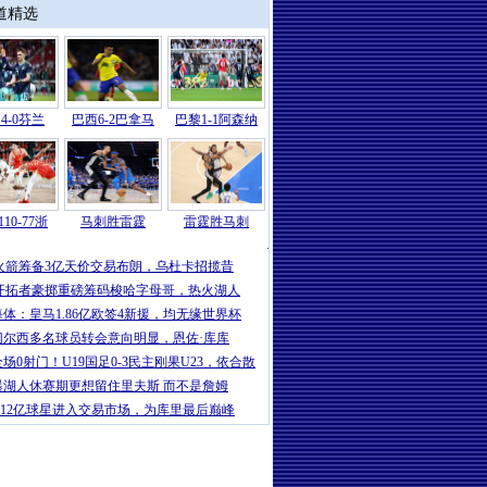
道精选
4-0芬兰
巴西6-2巴拿马
巴黎1-1阿森纳
10-77浙
马刺胜雷霆
雷霆胜马刺
勇士
|
勇士试训北卡州立大四后场,他的
火箭筹备3亿天价交易布朗，乌杜卡招揽昔
开拓者豪掷重磅筹码梭哈字母哥，热火湖人
每体：皇马1.86亿欧签4新援，均无缘世界杯
切尔西多名球员转会意向明显，恩佐·库库
全场0射门！U19国足0-3民主刚果U23，依合散
曝湖人休赛期更想留住里夫斯 而不是詹姆
1.12亿球星进入交易市场，为库里最后巅峰