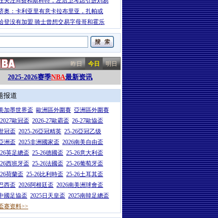
在关注M费和斯科特，左后卫考虑引进刘易
济奥：卡利亚里有意卡拉布里亚，扎帕或
哈登没有加盟 骑士曾想交易字母哥和霍乐
昨日
今日
明日
2025-2026赛季
NBA
最新资讯
题报道
26美加墨世界盃
歐洲區外圍賽
亞洲區外圍賽
6-2027歐冠盃
2026-27歐霸盃
26-27歐協盃
5世冠盃
2025-26亞冠精英
25-26亞冠乙级
7亞洲盃
2025非洲國家盃
2026南美自由盃
5-26英足總盃
25-26德國盃
25-26意大利盃
5-26西班牙盃
25-26法國盃
25-26葡萄牙盃
5-26荷蘭盃
25-26比利時盃
25-26土耳其盃
6巴西盃
2026阿根廷盃
2026南美洲球會盃
6中國足協盃
2025日天皇盃
2025南韓足總盃
盃赛资料>>