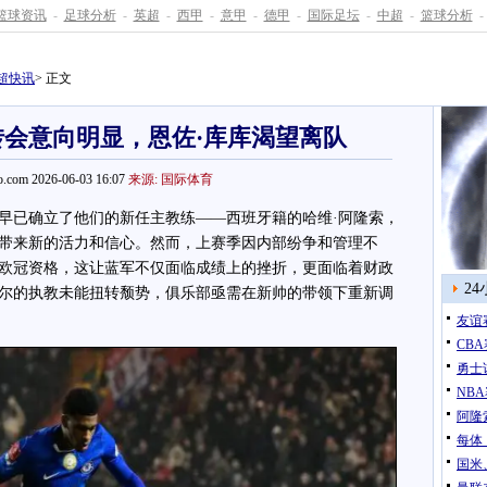
篮球资讯
-
足球分析
-
英超
-
西甲
-
意甲
-
德甲
-
国际足坛
-
中超
-
篮球分析
-
超快讯
> 正文
会意向明显，恩佐·库库渴望离队
.com 2026-06-03 16:07
来源: 国际体育
已确立了他们的新任主教练——西班牙籍的哈维·阿隆索，
带来新的活力和信心。然而，上赛季因内部纷争和管理不
欧冠资格，这让蓝军不仅面临成绩上的挫折，更面临着财政
2
尔的执教未能扭转颓势，俱乐部亟需在新帅的带领下重新调
友谊
CB
勇士
NB
阿隆
每体
国米