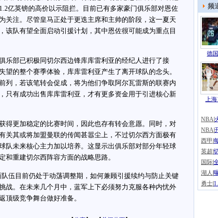
频
1.2亿英镑的高价以示阻拦。目前已有多家豪门俱乐部对恩佐
为关注。尽管皇马正处于更迭主席和主帅的阶段，这一夏天
，该队有望全面启动引援计划，其中恩佐很可能成为重点目
德国
，多家俱乐部已积极同切尔西边锋库库雷利亚的经纪人进行了接
失望的整个赛季体验，库库雷利亚产生了离开球队的念头。
前列，若该笔转会促成，将为他们争取阿尔瓦雷斯的联赛内
，只有成功出售库库雷利亚，才有更多资金用于引进核心新
上海1
NBA
|
得更加稳定的比赛时间，因此也存有转会意愿。同时，对
NBA
|
有关其或将加盟曼联的传闻甚嚣尘上，不过切尔西方面极有
西甲
|
球队未来核心主力加以培养。这显示出俱乐部对部分年轻球
英超
|
定和重建切尔西阵容方面的战略思路。
国际
|
湖人
|
队伍目前仍处于动荡调整期，如何兼顾引援续约与防止关键
勇士
|
挑战。在未来几个月中，蓝军上下必须努力克服各种内忧外
返顶级竞争舞台做好准备。