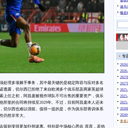
曼联
迪马
曝若
专
20
202
202
处理多项棘手事务，其中最关键的是稳定阵容与应对多名
202
诺透露，切尔西已拒绝了来自欧洲多个俱乐部及两家英超球
202
索上任之初，阿昌庞被视作球队不可出售的重要资产，俱乐
202
他所签的合同将持续至2029年。不过，目前阿昌庞本人还未
202
202
，切尔西也难以强留。值得一提的是，作为俱乐部青训体系
202
性仍然非常大。
更多
留则变得更加扑朔迷离。特别是中场核心恩佐·库库，若他