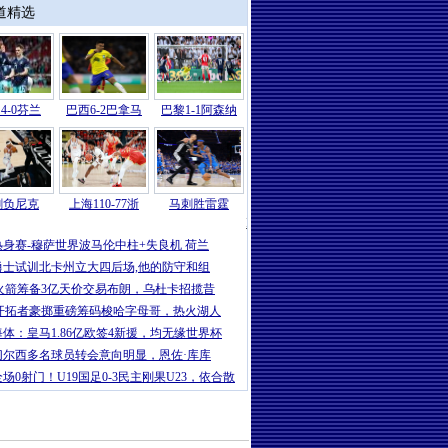
道精选
4-0芬兰
巴西6-2巴拿马
巴黎1-1阿森纳
刺负尼克
上海110-77浙
马刺胜雷霆
NBA
|
NBA总决赛G1-马刺负尼克斯 文班
热身赛-穆萨世界波马伦中柱+失良机 荷兰
勇士试训北卡州立大四后场,他的防守和组
火箭筹备3亿天价交易布朗，乌杜卡招揽昔
开拓者豪掷重磅筹码梭哈字母哥，热火湖人
每体：皇马1.86亿欧签4新援，均无缘世界杯
切尔西多名球员转会意向明显，恩佐·库库
全场0射门！U19国足0-3民主刚果U23，依合散