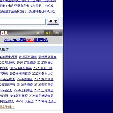
值？曝活塞与杜伦商讨一份5年2.2亿美元的
济奥：卡利亚里有意卡拉布里亚，扎帕或
斯纳成米兰新帅热门，斯洛特要价600万欧
昨日
今日
明日
2025-2026赛季
NBA
最新资讯
题报道
26美加墨世界盃
歐洲區外圍賽
亞洲區外圍賽
6-2027歐冠盃
2026-27歐霸盃
26-27歐協盃
5世冠盃
2025-26亞冠精英
25-26亞冠乙级
7亞洲盃
2025非洲國家盃
2026南美自由盃
5-26英足總盃
25-26德國盃
25-26意大利盃
5-26西班牙盃
25-26法國盃
25-26葡萄牙盃
5-26荷蘭盃
25-26比利時盃
25-26土耳其盃
6巴西盃
2026阿根廷盃
2026南美洲球會盃
6中國足協盃
2025日天皇盃
2025南韓足總盃
盃赛资料>>