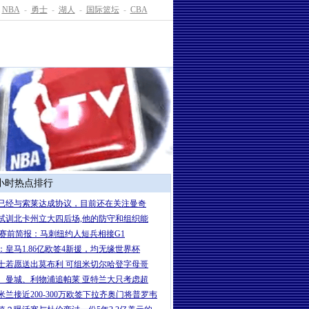
NBA
-
勇士
-
湖人
-
国际篮坛
-
CBA
4小时热点排行
已经与索莱达成协议，目前还在关注曼奇
试训北卡州立大四后场,他的防守和组织能
A赛前简报：马刺纽约人短兵相接G1
：皇马1.86亿欧签4新援，均无缘世界杯
士若愿送出莫布利 可组米切尔哈登字母哥
、曼城、利物浦追帕莱 亚特兰大只考虑超
米兰接近200-300万欧签下拉齐奥门将普罗韦