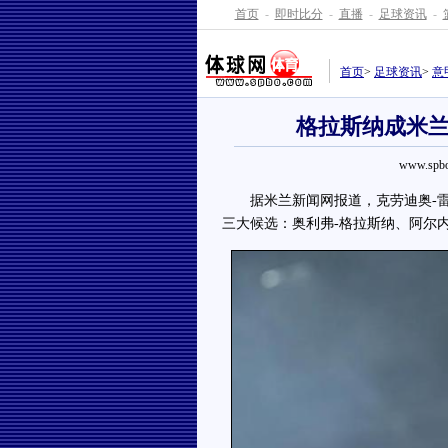
首页
-
即时比分
-
直播
-
足球资讯
-
首页
>
足球资讯
>
意
格拉斯纳成米兰
www.spbo
据米兰新闻网报道，克劳迪奥-雷蒙迪今
三大候选：奥利弗-格拉斯纳、阿尔内