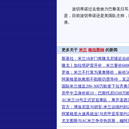
波切蒂诺过去曾效力巴黎圣日耳曼
是，目前波切蒂诺还是美国队主帅，
身。
更多关于
米兰
格拉斯纳
的新闻
斯基拉：米兰18岁门将隆戈尼接近自
隆戈丨加拉塔萨雷开价，米兰要价600
罗体：米兰不打算为莱奥降价，标价50
阿莱格里执教那不勒斯仍需等待，其
国际米兰接近200-300万欧签下拉齐
意甲中卫身价前10：巴斯托尼6500
AC米兰10号正式官宣离队，离开圣
官方：博洛尼亚与胡安-米兰达续约到2
阿莱格里火速再就业!与意甲亚军签约2
尤文图斯与AC米兰争夺热苏斯，穆阿