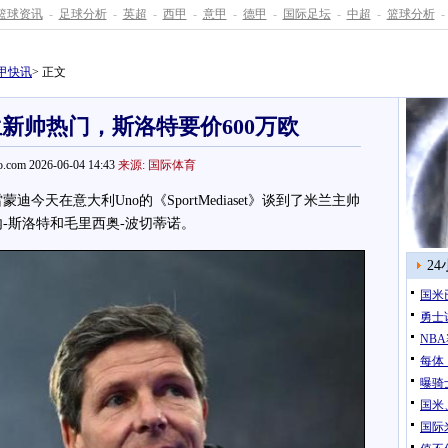
篮球资讯
-
足球分析
-
英超
-
西甲
-
意甲
-
德甲
-
国际足坛
-
中超
-
篮球分析
-
甲快讯
> 正文
新帅热门，斯洛特要价600万欧
.com 2026-06-04 14:43
来源: 国际体育
天在意大利Uno的《SportMediaset》谈到了米兰主帅
-
斯洛特
和毛里西奥-波切蒂诺。
2
国米
勇士
NB
每体
曝骑
国米
国际