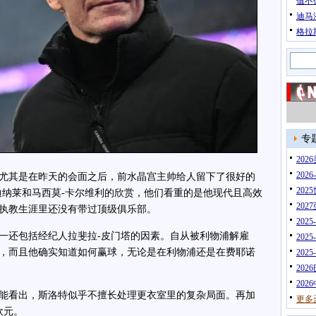
值不
迪马
格拉
专
20
202
其是在昨天的会面之后，前水晶宫主帅给人留下了很好的
202
迪纳莱和马西莫-卡尔维利的欣赏，他们看重的是他现代且高效
202
执教生涯里还没有带过顶级俱乐部。
202
还包括经纪人拉斐拉-皮门塔的因素。自从被利物浦解雇
202
，而且他确实知道如何赢球，无论是在利物浦还是在费耶诺
202
202
202
看出，斯洛特似乎不擅长处理更衣室里的复杂局面。再加
更多
欧元。