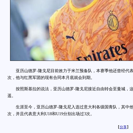
亚历山德罗-隆戈尼目前效力于米兰预备队，本赛季他还曾经代表
次，他与红黑军团的现有合同本月底就会到期。
按照斯基拉的说法，亚历山德罗-隆戈尼接近自由转会至曼城，这
遥。
生涯至今，亚历山德罗-隆戈尼入选过意大利各级国青队，其中他代
次，并且代表意大利U18和U19分别出场过3次。
【
分享
】