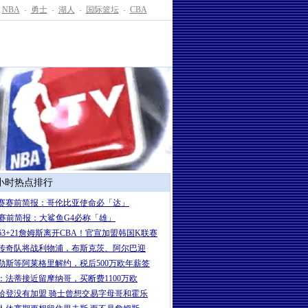
NBA
-
勇士
-
湖人
-
国际篮坛
-
CBA
4小时热点排行
赛赛前简报：哥伦比亚使命必「达」
A赛前简报：大鲨鱼G4必称「雄」
63+21詹姆斯离开CBA！官宣加盟韩国K联赛
传奇队将战利物浦，布斯克茨、阿尔巴迎
勒斯等阿莱格里解约，税后500万欧年薪签
：法蒂接近留摩纳哥，买断费1100万欧
哈登没有加盟 骑士曾想交易字母哥和霍乐