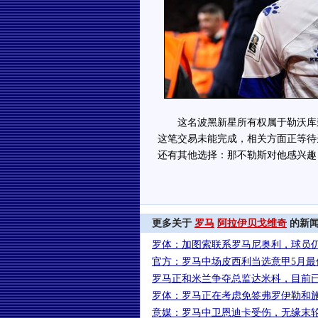
这名波黑新星所有权属于勒沃库森
这笔交易未能完成，相关方面正等待
还有其他选择：那不勒斯对他感兴趣
更多关于
罗马
阿拉伊贝戈维奇
的新
罗体：加图索联系罗马尼奥利，球员
官方：罗马中场皮西利当选意甲5月最
罗马正和米兰争夺总监达米科，目前
罗体：罗马正在考虑免签弗罗伊勒和
意媒：罗马中卫恩迪卡受伤，无缘末