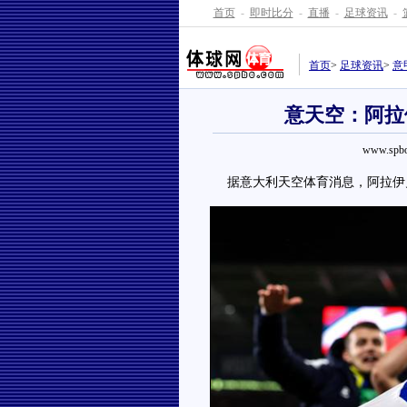
首页
-
即时比分
-
直播
-
足球资讯
-
首页
>
足球资讯
>
意
意天空：阿拉
www.spbo
据意大利天空体育消息，阿拉伊贝