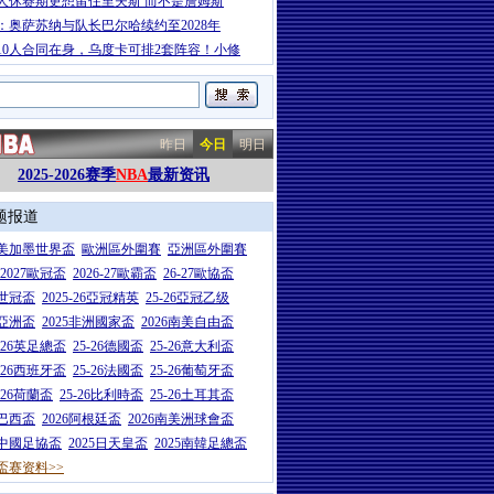
人休赛期更想留住里夫斯 而不是詹姆斯
：奥萨苏纳与队长巴尔哈续约至2028年
10人合同在身，乌度卡可排2套阵容！小修
昨日
今日
明日
2025-2026赛季
NBA
最新资讯
题报道
26美加墨世界盃
歐洲區外圍賽
亞洲區外圍賽
6-2027歐冠盃
2026-27歐霸盃
26-27歐協盃
5世冠盃
2025-26亞冠精英
25-26亞冠乙级
7亞洲盃
2025非洲國家盃
2026南美自由盃
5-26英足總盃
25-26德國盃
25-26意大利盃
5-26西班牙盃
25-26法國盃
25-26葡萄牙盃
5-26荷蘭盃
25-26比利時盃
25-26土耳其盃
6巴西盃
2026阿根廷盃
2026南美洲球會盃
6中國足協盃
2025日天皇盃
2025南韓足總盃
盃赛资料>>