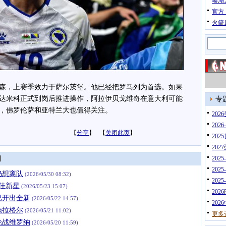
曝湖
官方
火箭
，上赛季效力于萨尔茨堡。他已经把罗马列为首选。如果
达米科正式到岗后推进操作，阿拉伊贝戈维奇在意大利可能
专
，佛罗伦萨和亚特兰大也值得关注。
20
202
【
分享
】 【
关闭此页
】
202
202
闻
202
202
仍想离队
(2026/05/30 08:32)
202
佳新星
(2026/05/23 15:07)
202
已开出全新
(2026/05/22 14:57)
202
施拉格尔
(2026/05/21 11:02)
更多
轮战维罗纳
(2026/05/20 11:59)