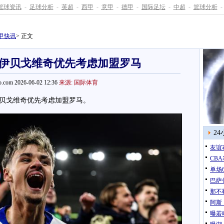
篮球资讯
-
足球分析
-
英超
-
西甲
-
意甲
-
德甲
-
国际足坛
-
中超
-
篮球分析
-
甲快讯
> 正文
伊贝戈维奇优先考虑加盟罗马
.com 2026-06-02 12:36
来源: 国际体育
戈维奇优先考虑加盟罗马。
2
友谊
CB
单场
巴萨
那不
阿斯
曝若