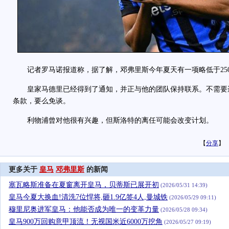
记者罗马诺报道称，据了解，邓弗里斯今年夏天有一项略低于250
皇家马德里已经得到了通知，并正与他的团队保持联系。不需要
条款，要么免谈。
利物浦曾对他很有兴趣，但斯洛特的离任可能会改变计划。
【
分享
】
更多关于
皇马
邓弗里斯
的新闻
塞瓦略斯准备在夏窗离开皇马，贝蒂斯已展开初
(2026/05/31 14:39)
皇马今夏大换血!清洗7位悍将,砸1.9亿签4人,曼城铁
(2026/05/29 09:11)
穆里尼奥进军皇马：他能否成为唯一的变革力量
(2026/05/28 09:34)
皇马900万回购意甲顶流！无视国米近6000万挖角
(2026/05/27 09:19)