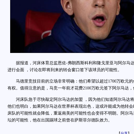
据报道，河床体育总监恩佐-弗朗西斯科利和隆戈里亚与阿尔马达
进行会面 ，讨论在即将到来的转会窗口签下该球员的可能性。
马德里竞技目前的立场非常明确：他们希望以超过1700万欧元的价
有权。值得注意的是，马竞一年前才花费2100万欧元签下阿尔马达
河床队急于尽快敲定阿尔马达的加盟 ，因为他们知道阿尔马达将
他们也明白，如果阿尔马达在世界杯表现出色，这或许能成为他转会
床队的可能性就会降低，重返南美的可能性也会变得不明朗。阿尔马
坛的可能性，他在出国踢球之前曾在萨斯菲尔德队效力。
【
分享
】