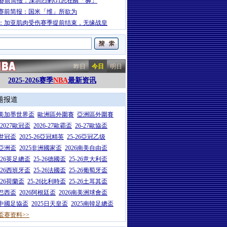
A赛前简报：深圳烈豹G1志在醒「狮」
赛前简报：国米「维」所欲为
：加亚肌肉受伤赛季提前结束，无缘战皇
昨日
今日
明日
2025-2026赛季
NBA
最新资讯
题报道
26美加墨世界盃
歐洲區外圍賽
亞洲區外圍賽
6-2027歐冠盃
2026-27歐霸盃
26-27歐協盃
5世冠盃
2025-26亞冠精英
25-26亞冠乙级
7亞洲盃
2025非洲國家盃
2026南美自由盃
5-26英足總盃
25-26德國盃
25-26意大利盃
5-26西班牙盃
25-26法國盃
25-26葡萄牙盃
5-26荷蘭盃
25-26比利時盃
25-26土耳其盃
6巴西盃
2026阿根廷盃
2026南美洲球會盃
6中國足協盃
2025日天皇盃
2025南韓足總盃
盃赛资料>>