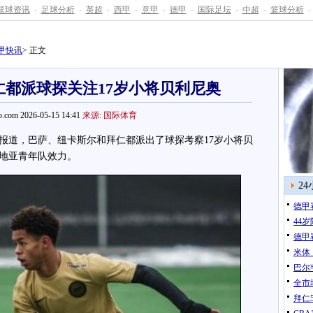
篮球资讯
-
足球分析
-
英超
-
西甲
-
意甲
-
德甲
-
国际足坛
-
中超
-
篮球分析
-
甲快讯
> 正文
都派球探关注17岁小将贝利尼奥
.com 2026-05-15 14:41
来源: 国际体育
道，巴萨、纽卡斯尔和拜仁都派出了球探考察17岁小将贝
地亚青年队效力。
2
德甲
44
德甲
米体
巴尔
全市
拜仁