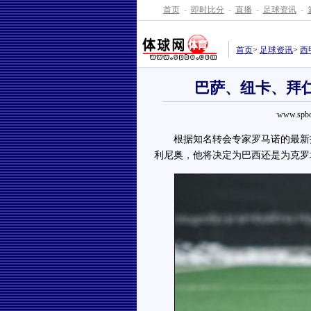
首页
-
即时比分
-
直播
-
足球资讯
-
首页
>
足球资讯
>
西
巴萨、纽卡、拜仁
www.spbo
根据知名转会专家罗马诺的最新报
利尼奥，他将决定为巴西还是为克罗