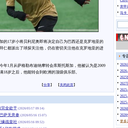
CB
意甲
马卡
的17岁小将贝利尼奥即将决定自己为巴西还是克罗地亚的
拜仁都派出了球探关注他，仍在密切关注他在克罗地亚的进
专
20
1月从萨格勒布迪纳摩转会库斯托斯加，他被认为是2009
202
满18岁之后，他能转会到欧洲的顶级俱乐部。
202
202
【
分享
】 【
关闭此页
】
202
202
202
前完全处于
(2026/05/17 09:14)
202
，巴萨无意参
202
(2026/05/16 15:07)
更多
无缘战皇社
(2026/05/16 09:52)