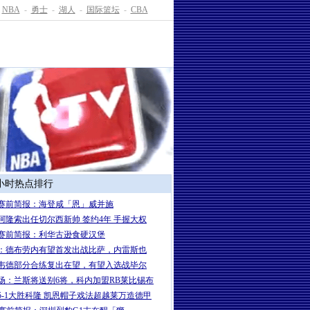
NBA
-
勇士
-
湖人
-
国际篮坛
-
CBA
4小时热点排行
赛前简报：海登咸「恩」威并施
岁阿隆索出任切尔西新帅 签约4年 手握大权
赛前简报：利华古逊食硬汉堡
：德布劳内有望首发出战比萨，内雷斯也
韦德部分合练复出在望，有望入选战毕尔
场：兰斯将送别6将，科内加盟RB莱比锡布
5-1大胜科隆 凯恩帽子戏法超越莱万造德甲