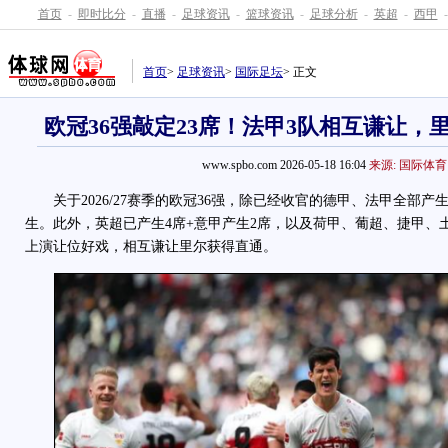
首页
-
即时比分
-
直播
-
足球资讯
-
篮球资讯
-
足球分析
-
英超
-
西甲
-
首页
>
足球资讯
>
国际足坛
> 正文
欧冠36强敲定23席！法甲3队相互谦让，
www.spbo.com 2026-05-18 16:04
来源: 国际体育
关于2026/27赛季的欧冠36强，除已经收官的德甲、法甲全部产
生。此外，英超已产生4席+意甲产生2席，以及荷甲、葡超、捷甲、
上演让位好戏，相互谦让里尔获得直通。